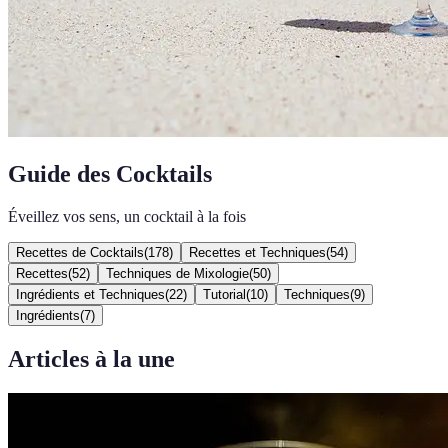
Guide des Cocktails
Éveillez vos sens, un cocktail à la fois
Recettes de Cocktails
(
178
)
Recettes et Techniques
(
54
)
Recettes
(
52
)
Techniques de Mixologie
(
50
)
Ingrédients et Techniques
(
22
)
Tutorial
(
10
)
Techniques
(
9
)
Ingrédients
(
7
)
Articles à la une