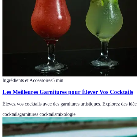
Ingrédients et Accessoires
5
min
Les Meilleures Garnitures pour Élever Vos Cocktails
Élevez vos cocktails avec des garnitures artistiques. Explorez des idé
cocktails
garnitures cocktails
mixologie