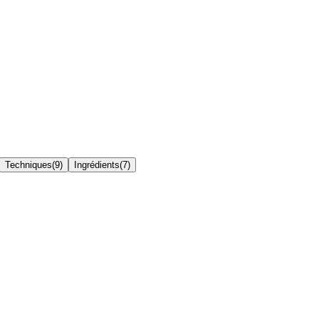
Techniques
(
9
)
Ingrédients
(
7
)