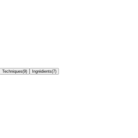
Techniques
(
9
)
Ingrédients
(
7
)