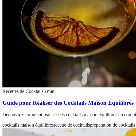
Recettes de Cocktails
5
min
Guide pour Réaliser des Cocktails Maison Équilibrés
Découvrez comment réaliser des cocktails maison équilibrés en combina
cocktails maison équilibrés
recette de cocktails
préparation de cocktails