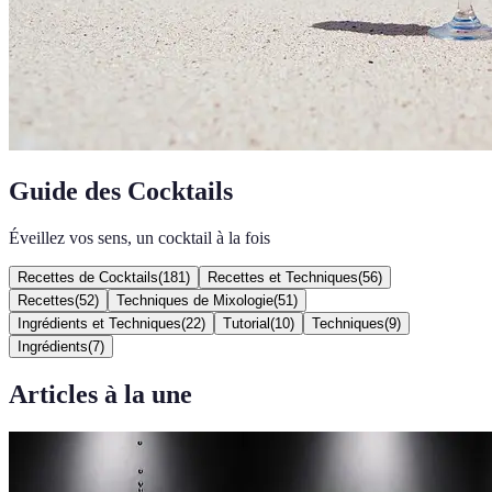
Guide des Cocktails
Éveillez vos sens, un cocktail à la fois
Recettes de Cocktails
(
181
)
Recettes et Techniques
(
56
)
Recettes
(
52
)
Techniques de Mixologie
(
51
)
Ingrédients et Techniques
(
22
)
Tutorial
(
10
)
Techniques
(
9
)
Ingrédients
(
7
)
Articles à la une