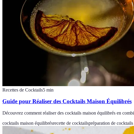
Recettes de Cocktails
5
min
Guide pour Réaliser des Cocktails Maison Équilibrés
Découvrez comment réaliser des cocktails maison équilibrés en combina
cocktails maison équilibrés
recette de cocktails
préparation de cocktails