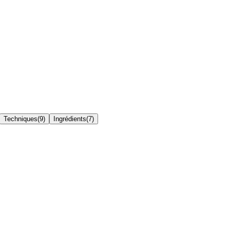
Techniques
(
9
)
Ingrédients
(
7
)