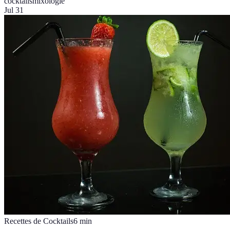
cocktails
mixologie
Jul 31
Recettes de Cocktails
6
min