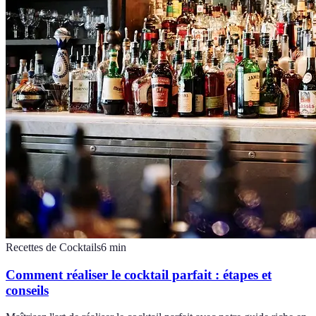
Recettes de Cocktails
6
min
Comment réaliser le cocktail parfait : étapes et
conseils