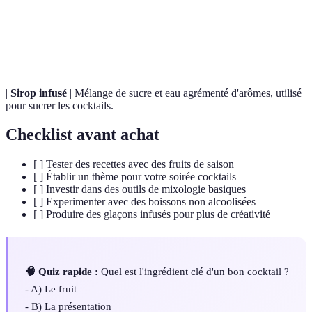
Cocktail sans
Boisson généralement composée de mélanges de
alcool
jus, soda et arômes.
|
Sirop infusé
| Mélange de sucre et eau agrémenté d'arômes, utilisé
pour sucrer les cocktails.
Checklist avant achat
[ ] Tester des recettes avec des fruits de saison
[ ] Établir un thème pour votre soirée cocktails
[ ] Investir dans des outils de mixologie basiques
[ ] Experimenter avec des boissons non alcoolisées
[ ] Produire des glaçons infusés pour plus de créativité
🧠 Quiz rapide :
Quel est l'ingrédient clé d'un bon cocktail ?
- A) Le fruit
- B) La présentation