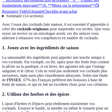
**Incorporez des boissons non alcoolisées**
9. **Utilisez des
équipements innovants**
10. **Misez sur la présentation**
📺
Ressource Vidéo
Glossaire
Checklist avant achat
Sommaire
(
14
sections
)
Avec l’essor des cocktails faits maison, il est essentiel d’apprendre à
créer des
cocktails originaux
pour surprendre vos invités. Que vous
soyez un novice ou un mixologue averti, ces dix astuces vous
aideront à rehausser vos compétences en matière de cocktails.
1.
Jouez avec les ingrédients de saison
La saisonnalité des ingrédients peut apporter une touche unique à
vos cocktails. Par exemple, en été, optez pour des fruits frais comme
la pêche ou la pastèque, et en hiver, des agrumes tels que l'orange
sanguine et le citron. Cela ne rend pas seulement vos cocktails plus
savoureux, mais aussi plus visuellement attrayants. Selon une étude
de
l’INSEE
, 67% des Français préfèrent des boissons à base de
fruits de saison, ce qui en fait un excellent choix pour vos créations.
2.
Utilisez des herbes et des épices
L'ajout d'herbes et d'épices peut réellement transformer vos
cocktails. Essayez le basilic, la menthe ou même le romarin pour un