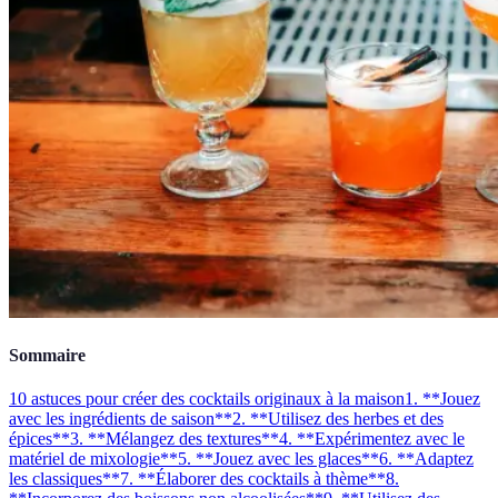
Sommaire
10 astuces pour créer des cocktails originaux à la maison
1. **Jouez
avec les ingrédients de saison**
2. **Utilisez des herbes et des
épices**
3. **Mélangez des textures**
4. **Expérimentez avec le
matériel de mixologie**
5. **Jouez avec les glaces**
6. **Adaptez
les classiques**
7. **Élaborer des cocktails à thème**
8.