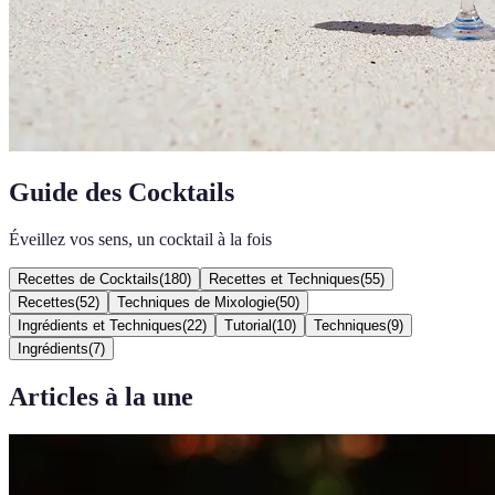
Guide des Cocktails
Éveillez vos sens, un cocktail à la fois
Recettes de Cocktails
(
180
)
Recettes et Techniques
(
55
)
Recettes
(
52
)
Techniques de Mixologie
(
50
)
Ingrédients et Techniques
(
22
)
Tutorial
(
10
)
Techniques
(
9
)
Ingrédients
(
7
)
Articles à la une