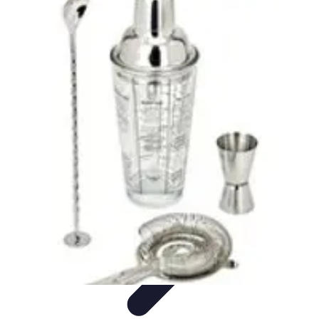
Guide des Cocktails
L'Art de la Mixologie
Ingrédients et Recettes
Recettes
Recettes de
Cocktails
Tendances
Guide des Cocktails