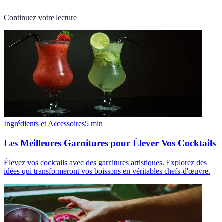
Continuez votre lecture
Ingrédients et Accessoires
5
min
Les Meilleures Garnitures pour Élever Vos Cocktails
Élevez vos cocktails avec des garnitures artistiques. Explorez des
idées qui transformeront vos boissons en véritables chefs-d'œuvre.