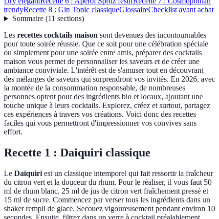
Dry élégant
Recette 6 : Aperol Spritz festif
Recette 7 : Cosmopolitan
trendy
Recette 8 : Gin Tonic classique
Glossaire
Checklist avant achat
Sommaire
(
11
sections
)
Les
recettes cocktails maison
sont devenues des incontournables
pour toute soirée réussie. Que ce soit pour une célébration spéciale
ou simplement pour une soirée entre amis, préparer des cocktails
maison vous permet de personnaliser les saveurs et de créer une
ambiance conviviale. L'intérêt est de s'amuser tout en découvrant
des mélanges de saveurs qui surprendront vos invités. En 2026, avec
la montée de la consommation responsable, de nombreuses
personnes optent pour des ingrédients bio et locaux, ajoutant une
touche unique à leurs cocktails. Explorez, créez et surtout, partagez
ces expériences à travers vos créations. Voici donc des recettes
faciles qui vous permettront d'impressionner vos convives sans
effort.
Recette 1 : Daiquiri classique
Le
Daiquiri
est un classique intemporel qui fait ressortir la fraîcheur
du citron vert et la douceur du rhum. Pour le réaliser, il vous faut 50
ml de rhum blanc, 25 ml de jus de citron vert fraîchement pressé et
15 ml de sucre. Commencez par verser tous les ingrédients dans un
shaker rempli de glace. Secouez vigoureusement pendant environ 10
secondes. Ensuite, filtrez dans un verre à cocktail préalablement