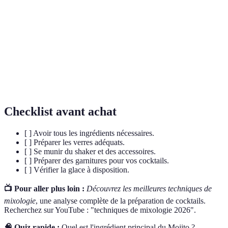
Mélange de
Combinaison d'alcools et d'autres ingrédients
cocktails
pour créer une boisson.
Outil utilisé pour mélanger les ingrédients des
Shaker
cocktails.
Mixologie
Art de préparer des cocktails et leurs ingrédients.
Checklist avant achat
[ ] Avoir tous les ingrédients nécessaires.
[ ] Préparer les verres adéquats.
[ ] Se munir du shaker et des accessoires.
[ ] Préparer des garnitures pour vos cocktails.
[ ] Vérifier la glace à disposition.
📺 Pour aller plus loin :
Découvrez les meilleures techniques de
mixologie
, une analyse complète de la préparation de cocktails.
Recherchez sur YouTube : "techniques de mixologie 2026".
🧠 Quiz rapide :
Quel est l'ingrédient principal du Mojito ?