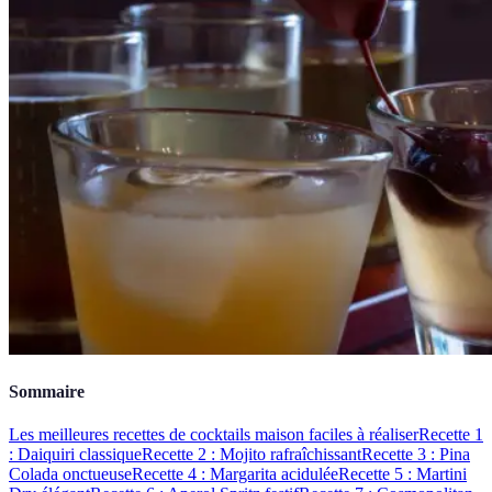
Sommaire
Les meilleures recettes de cocktails maison faciles à réaliser
Recette 1
: Daiquiri classique
Recette 2 : Mojito rafraîchissant
Recette 3 : Pina
Colada onctueuse
Recette 4 : Margarita acidulée
Recette 5 : Martini