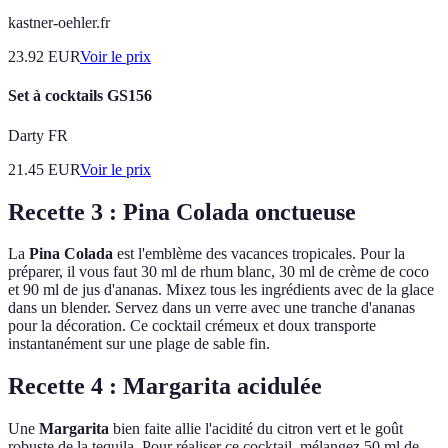
kastner-oehler.fr
23.92
EUR
Voir le prix
Set à cocktails GS156
Darty FR
21.45
EUR
Voir le prix
Recette 3 : Pina Colada onctueuse
La
Pina Colada
est l'emblème des vacances tropicales. Pour la
préparer, il vous faut 30 ml de rhum blanc, 30 ml de crème de coco
et 90 ml de jus d'ananas. Mixez tous les ingrédients avec de la glace
dans un blender. Servez dans un verre avec une tranche d'ananas
pour la décoration. Ce cocktail crémeux et doux transporte
instantanément sur une plage de sable fin.
Recette 4 : Margarita acidulée
Une
Margarita
bien faite allie l'acidité du citron vert et le goût
robuste de la tequila. Pour réaliser ce cocktail, mélangez 50 ml de