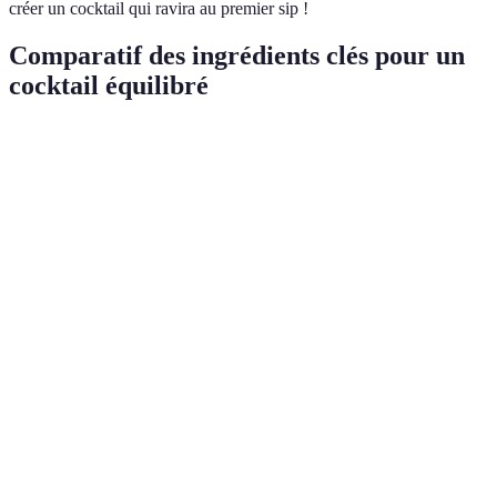
créer un cocktail qui ravira au premier sip !
Comparatif des ingrédients clés pour un
cocktail équilibré
Ingrédient
Option A (Liqueur de fruit)
Option B (Jus de frui
Sucre
Élevé (> 15g)
Moyen (5-15g)
Calories
Élevées (> 200 kcal)
Moyennes (100-200 kc
Nutrition
Pauvres (0-2 g de fibres)
Acceptables (2-5 g de 
Saveurs
Déséquilibré
Équilibré