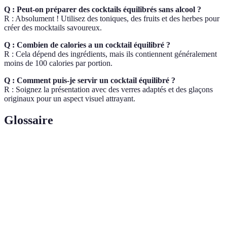
Q : Peut-on préparer des cocktails équilibrés sans alcool ?
R : Absolument ! Utilisez des toniques, des fruits et des herbes pour
créer des mocktails savoureux.
Q : Combien de calories a un cocktail équilibré ?
R : Cela dépend des ingrédients, mais ils contiennent généralement
moins de 100 calories par portion.
Q : Comment puis-je servir un cocktail équilibré ?
R : Soignez la présentation avec des verres adaptés et des glaçons
originaux pour un aspect visuel attrayant.
Glossaire
Terme
Définition
Cocktail
Mélange de boissons alcoolisées et non alcoolisées.
Cocktail non alcoolisé, souvent avec des ingrédients
Mocktail
sains.