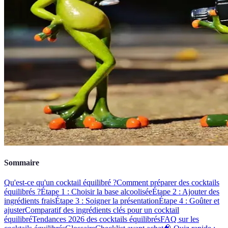
Sommaire
Qu'est-ce qu'un cocktail équilibré ?
Comment préparer des cocktails
équilibrés ?
Étape 1 : Choisir la base alcoolisée
Étape 2 : Ajouter des
ingrédients frais
Étape 3 : Soigner la présentation
Étape 4 : Goûter et
ajuster
Comparatif des ingrédients clés pour un cocktail
équilibré
Tendances 2026 des cocktails équilibrés
FAQ sur les