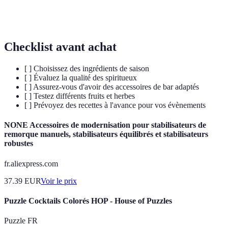
Terme désignant un mélange harmonieux en saveurs et
Équilibré
en nutrition.
Checklist avant achat
[ ] Choisissez des ingrédients de saison
[ ] Évaluez la qualité des spiritueux
[ ] Assurez-vous d'avoir des accessoires de bar adaptés
[ ] Testez différents fruits et herbes
[ ] Prévoyez des recettes à l'avance pour vos évènements
NONE Accessoires de modernisation pour stabilisateurs de
remorque manuels, stabilisateurs équilibrés et stabilisateurs
robustes
fr.aliexpress.com
37.39
EUR
Voir le prix
Puzzle Cocktails Colorés HOP - House of Puzzles
Puzzle FR