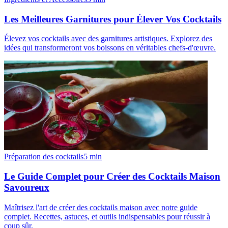
Les Meilleures Garnitures pour Élever Vos Cocktails
Élevez vos cocktails avec des garnitures artistiques. Explorez des
idées qui transformeront vos boissons en véritables chefs-d'œuvre.
Préparation des cocktails
5
min
Le Guide Complet pour Créer des Cocktails Maison
Savoureux
Maîtrisez l'art de créer des cocktails maison avec notre guide
complet. Recettes, astuces, et outils indispensables pour réussir à
coup sûr.