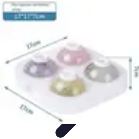
Guide des Cocktails
L'Art de la Mixologie
Ingrédients et Recettes
Recettes
Recettes de
Cocktails
Tendances
Guide des Cocktails