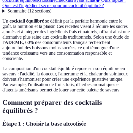
cocktails équilibrés
Glossaire
Checklist avant achat
🧠 Quiz rapide :
Quel est l'ingrédient secret pour un cocktail équilibré ?
Sommaire
(
12
sections
)
Un
cocktail équilibré
se définit par la parfaite harmonie entre le
goût, la nutrition et la plaisir. Ces recettes visent à réduire les sucres
ajoutés et à intégrer des ingrédients frais et naturels, offrant ainsi une
alternative plus saine aux cocktails traditionnels. Selon une étude de
l'ADEME
, 60% des consommateurs français recherchent
aujourd'hui des boissons moins sucrées, ce qui témoigne d'une
tendance croissante vers une consommation responsable et
consciente.
La composition d'un cocktail équilibré repose sur son équilibre en
saveurs : l'acidité, la douceur, l'amertume et la chaleur du spiritueux
doivent s'harmoniser pour créer une expérience gustative unique.
Par exemple, l'utilisation de fruits frais, d'herbes aromatiques et
d'agents amérisants permet de jouer sur cette palette de saveurs.
Comment préparer des cocktails
équilibrés ?
Étape 1 : Choisir la base alcoolisée