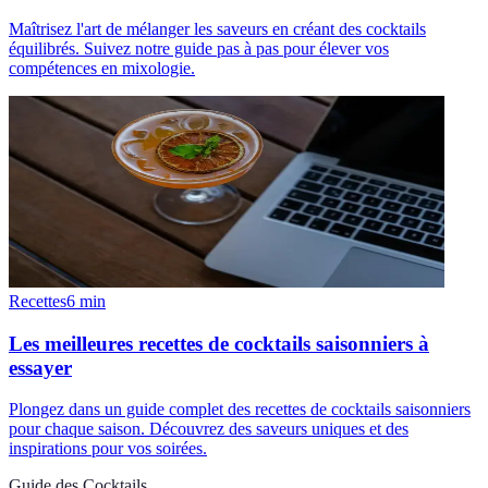
Maîtrisez l'art de mélanger les saveurs en créant des cocktails
équilibrés. Suivez notre guide pas à pas pour élever vos
compétences en mixologie.
Recettes
6
min
Les meilleures recettes de cocktails saisonniers à
essayer
Plongez dans un guide complet des recettes de cocktails saisonniers
pour chaque saison. Découvrez des saveurs uniques et des
inspirations pour vos soirées.
Guide des Cocktails