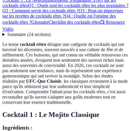
:
Cocktail 5 : Le Negroni
Ingrédients :
Préparation :
FAQ sur les
cocktails rétro
Q1 : Quels sont les cocktails rétro les plus populaires ?
Q2 : Comment servir des cocktails rétro ?
Q3 : Peut-on improviser
sur les recettes de cocktails rétro ?
Q4 : Quelle est l'origine des
cocktails rétro ?
Glossaire
Checklist des cocktails rétro
📺 Ressource
Vidéo
Sommaire
(
24
sections
)
Le terme
cocktail rétro
désigne une catégorie de cocktails qui ont
traversé les décennies, souvent associés à une culture de fête et de
raffinement. Ces boissons, qui ont connu un véritable renouveau ces
dernières années, évoquent non seulement des saveurs riches mais
aussi des souvenirs de convivialité. En 2026, ces cocktails ne sont
pas seulement une tendance, mais ils représentent une expérience
gastronomique qui sait raviver la nostalgie. Selon des études
réalisées par
UFC-Que Choisir
, les classiques reviennent à la mode
parce qu'ils séduisent par leur authenticité et leur simplicité
d'exécution. Comprendre l'attrait pour les cocktails rétro, c'est aussi
reconnaître qu'ils savent s'adapter aux goûts modernes tout en
conservant leur essence traditionnelle.
Cocktail 1 : Le Mojito Classique
Ingrédients :