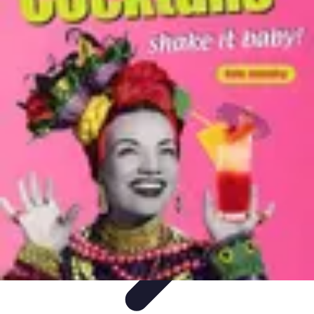
Guide des Cocktails
L'Art de la Mixologie
Ingrédients et Recettes
Recettes
Recettes de
Cocktails
Tendances
Guide des Cocktails