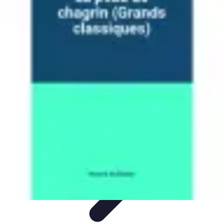
Guide des Cocktails
L'Art de la Mixologie
Ingrédients et Recettes
Recettes
Recettes de
Cocktails
Tendances
Guide des Cocktails