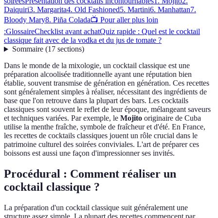
soirées
Présentation des cocktails incontournables
1. Mojito
2.
Daiquiri
3. Margarita
4. Old Fashioned
5. Martini
6. Manhattan
7.
Bloody Mary
8. Piña Colada
📺 Pour aller plus loin
:
Glossaire
Checklist avant achat
Quiz rapide : Quel est le cocktail
classique fait avec de la vodka et du jus de tomate ?
Sommaire
(
17
sections
)
Dans le monde de la mixologie, un cocktail classique est une
préparation alcoolisée traditionnelle ayant une réputation bien
établie, souvent transmise de génération en génération. Ces recettes
sont généralement simples à réaliser, nécessitant des ingrédients de
base que l'on retrouve dans la plupart des bars. Les cocktails
classiques sont souvent le reflet de leur époque, mélangeant saveurs
et techniques variées. Par exemple, le
Mojito
originaire de Cuba
utilise la menthe fraîche, symbole de fraîcheur et d'été. En France,
les recettes de cocktails classiques jouent un rôle crucial dans le
patrimoine culturel des soirées conviviales. L'art de préparer ces
boissons est aussi une façon d'impressionner ses invités.
Procédural : Comment réaliser un
cocktail classique ?
La préparation d'un cocktail classique suit généralement une
structure assez simple. La plupart des recettes commencent par