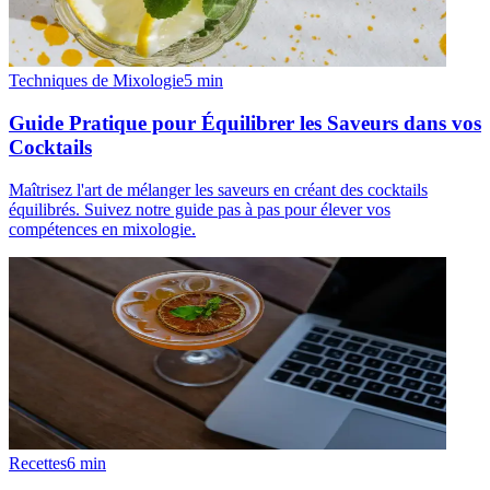
Techniques de Mixologie
5
min
Guide Pratique pour Équilibrer les Saveurs dans vos
Cocktails
Maîtrisez l'art de mélanger les saveurs en créant des cocktails
équilibrés. Suivez notre guide pas à pas pour élever vos
compétences en mixologie.
Recettes
6
min