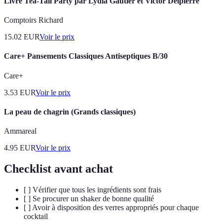
Livre Tea-Tail Party par Lydia Gautier et Victor Delpierre
Comptoirs Richard
15.02
EUR
Voir le prix
Care+ Pansements Classiques Antiseptiques B/30
Care+
3.53
EUR
Voir le prix
La peau de chagrin (Grands classiques)
Ammareal
4.95
EUR
Voir le prix
Checklist avant achat
[ ] Vérifier que tous les ingrédients sont frais
[ ] Se procurer un shaker de bonne qualité
[ ] Avoir à disposition des verres appropriés pour chaque
cocktail