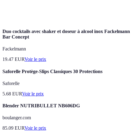
Piña
Rhum, crème de coco,
Tropical
Facile
Colada
ananas
Duo cocktails avec shaker et doseur à alcool inox Fackelmann
Bar Concept
Fackelmann
19.47
EUR
Voir le prix
Saforelle Protège-Slips Classiques 30 Protections
Saforelle
5.68
EUR
Voir le prix
Blender NUTRIBULLET NB606DG
boulanger.com
85.09
EUR
Voir le prix