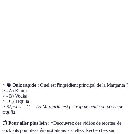
Terme
Définition
Mélange de plusieurs ingrédients, souvent alcoolisés,
Cocktail
destiné à être consommé comme boisson.
L'art et la science de préparer des cocktails avec
Mixologie
créativité et technique.
Éléments ajoutés à un cocktail pour la présentation et
Garniture
parfois pour rehausser la saveur.
>
🧠 Quiz rapide :
Quel est l'ingrédient principal de la Margarita ?
> - A) Rhum
> - B) Vodka
> - C) Tequila
>
Réponse : C — La Margarita est principalement composée de
tequila.
📺 Pour aller plus loin :
*Découvrez des vidéos de recettes de
cocktails pour des démonstrations visuelles. Recherchez sur