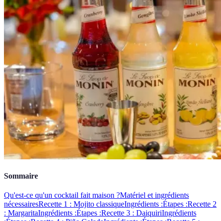
Sommaire
Qu'est-ce qu'un cocktail fait maison ?
Matériel et ingrédients
nécessaires
Recette 1 : Mojito classique
Ingrédients :
Étapes :
Recette 2
: Margarita
Ingrédients :
Étapes :
Recette 3 : Daiquiri
Ingrédients