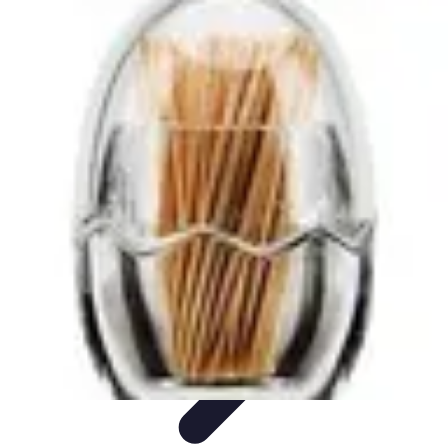
Guide des Cocktails
L'Art de la Mixologie
Ingrédients et Recettes
Recettes
Recettes de
Cocktails
Tendances
Guide des Cocktails