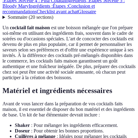
:
Étapes :
Recette 4 : Piña Colada
Ingrédients :
Étapes :
Recette 5 :
Bloody Mary
Ingrédients :
Étapes :
Conclusion et
recommandations
Checklist avant achat
Glossaire
Sommaire
(
20
sections
)
Un
cocktail fait maison
est une boisson mélangée que l'on prépare
soi-même en utilisant des ingrédients frais, souvent dans le cadre de
soirées ou d'occasions spéciales. L'art de concocter des cocktails est
devenu de plus en plus populaire, car il permet de personnaliser les
saveurs selon ses préférences et d'offrir une expérience unique à ses
invités. À la différence des cocktails pré-mélangés disponibles dans
le commerce, les cocktails faits maison garantissent un goût
authentique et une fraîcheur inégalée. De plus, préparer des cocktails
chez soi peut être une activité sociale amusante, où chacun peut
participer à la création des boissons.
Matériel et ingrédients nécessaires
Avant de vous lancer dans la préparation de vos cocktails faits
maison, il est essentiel de disposer du bon matériel et des ingrédients
de base. Un kit de bar élémentaire devrait inclure :
Shaker
: Pour mélanger les ingrédients efficacement.
Doseur
: Pour obtenir les bonnes proportions.
Cuillères à mélange
: Idéales pour mélanger les cocktails