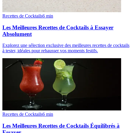
Recettes de Cocktails
6
min
Les Meilleures Recettes de Cocktails à Essayer
Absolument
Explorez une sélection exclusive des meilleures recettes de cocktails
à tester, idéales pour rehausser vos moments festifs.
Recettes de Cocktails
6
min
Les Meilleures Recettes de Cocktails Équilibrés à
Essayer