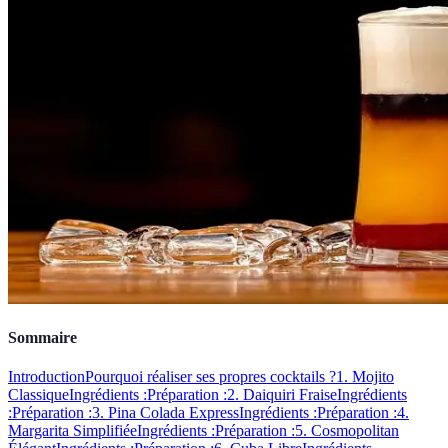
Sommaire
Introduction
Pourquoi réaliser ses propres cocktails ?
1. Mojito
Classique
Ingrédients :
Préparation :
2. Daiquiri Fraise
Ingrédients
:
Préparation :
3. Pina Colada Express
Ingrédients :
Préparation :
4.
Margarita Simplifiée
Ingrédients :
Préparation :
5. Cosmopolitan