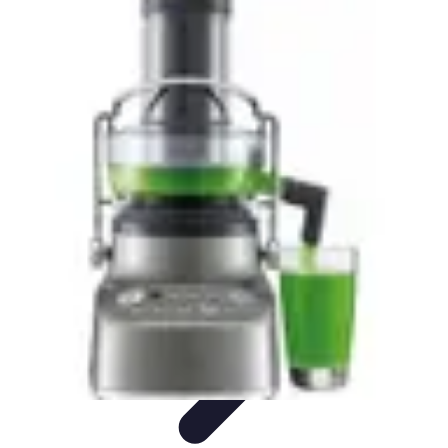
Guide des Cocktails
L'Art de la Mixologie
Ingrédients et Recettes
Recettes
Recettes de
Cocktails
Tendances
Guide des Cocktails