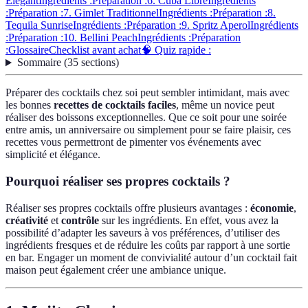
Élégant
Ingrédients :
Préparation :
6. Cuba Libre
Ingrédients
:
Préparation :
7. Gimlet Traditionnel
Ingrédients :
Préparation :
8.
Tequila Sunrise
Ingrédients :
Préparation :
9. Spritz Aperol
Ingrédients
:
Préparation :
10. Bellini Peach
Ingrédients :
Préparation
:
Glossaire
Checklist avant achat
🧠 Quiz rapide :
Sommaire
(
35
sections
)
Préparer des cocktails chez soi peut sembler intimidant, mais avec
les bonnes
recettes de cocktails faciles
, même un novice peut
réaliser des boissons exceptionnelles. Que ce soit pour une soirée
entre amis, un anniversaire ou simplement pour se faire plaisir, ces
recettes vous permettront de pimenter vos événements avec
simplicité et élégance.
Pourquoi réaliser ses propres cocktails ?
Réaliser ses propres cocktails offre plusieurs avantages :
économie
,
créativité
et
contrôle
sur les ingrédients. En effet, vous avez la
possibilité d’adapter les saveurs à vos préférences, d’utiliser des
ingrédients fresques et de réduire les coûts par rapport à une sortie
en bar. Engager un moment de convivialité autour d’un cocktail fait
maison peut également créer une ambiance unique.