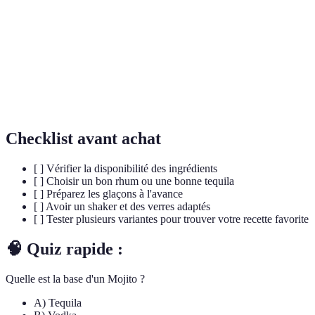
Mélange de plusieurs ingrédients, incluant
Cocktail
généralement des boissons alcoolisées.
Mixologie
Art et science de préparer des cocktails.
Apéritif
Boisson servie avant le repas pour ouvrir l'appétit.
Checklist avant achat
[ ] Vérifier la disponibilité des ingrédients
[ ] Choisir un bon rhum ou une bonne tequila
[ ] Préparez les glaçons à l'avance
[ ] Avoir un shaker et des verres adaptés
[ ] Tester plusieurs variantes pour trouver votre recette favorite
🧠 Quiz rapide :
Quelle est la base d'un Mojito ?
A) Tequila