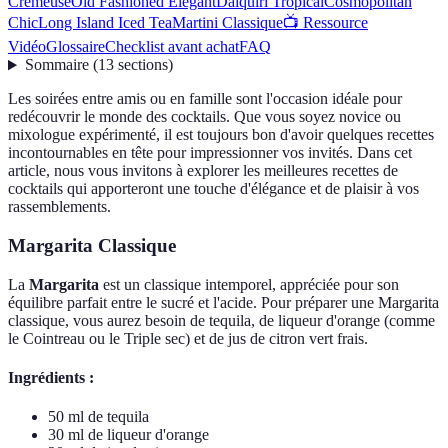
Crémeuse
Old Fashioned Élégant
Daiquiri Tropical
Cosmopolitan
Chic
Long Island Iced Tea
Martini Classique
📺 Ressource
Vidéo
Glossaire
Checklist avant achat
FAQ
Sommaire
(
13
sections
)
Les soirées entre amis ou en famille sont l'occasion idéale pour
redécouvrir le monde des cocktails. Que vous soyez novice ou
mixologue expérimenté, il est toujours bon d'avoir quelques recettes
incontournables en tête pour impressionner vos invités. Dans cet
article, nous vous invitons à explorer les meilleures recettes de
cocktails qui apporteront une touche d'élégance et de plaisir à vos
rassemblements.
Margarita Classique
La
Margarita
est un classique intemporel, appréciée pour son
équilibre parfait entre le sucré et l'acide. Pour préparer une Margarita
classique, vous aurez besoin de tequila, de liqueur d'orange (comme
le Cointreau ou le Triple sec) et de jus de citron vert frais.
Ingrédients :
50 ml de tequila
30 ml de liqueur d'orange