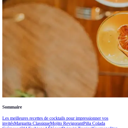
Sommaire
Les meilleures recettes de cocktails pour impressionner vos
invités
Margarita Classique
Mojito Revigorant
Piña Colada