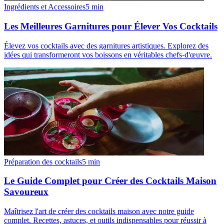
Ingrédients et Accessoires
5
min
Les Meilleures Garnitures pour Élever Vos Cocktails
Élevez vos cocktails avec des garnitures artistiques. Explorez des
idées qui transformeront vos boissons en véritables chefs-d'œuvre.
Préparation des cocktails
5
min
Le Guide Complet pour Créer des Cocktails Maison
Savoureux
Maîtrisez l'art de créer des cocktails maison avec notre guide
complet. Recettes, astuces, et outils indispensables pour réussir à