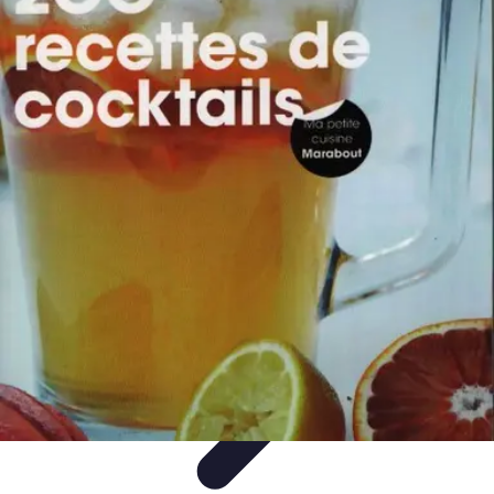
Guide des Cocktails
L'Art de la Mixologie
Ingrédients et Recettes
Recettes
Recettes de
Cocktails
Tendances
Guide des Cocktails