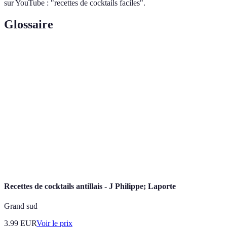
sur YouTube : "recettes de cocktails faciles".
Glossaire
Terme
Définition
Mélange de plusieurs ingrédients (alcools et non-
Cocktail
alcools) pour réaliser une boisson savoureuse.
L'art de préparer des cocktails, utilisant des
Mixologie
techniques et ingrédients diversifiés.
Décoration
Utilisation d'éléments tels que fruits, herbes ou
de cocktail
épices pour embellir une boisson.
Recettes de cocktails antillais - J Philippe; Laporte
Grand sud
3.99
EUR
Voir le prix