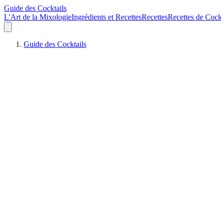
Guide des Cocktails
L'Art de la Mixologie
Ingrédients et Recettes
Recettes
Recettes de Cock
Guide des Cocktails