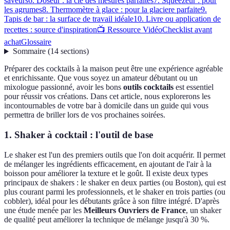
saveurs
6. Doseur : la clé des mesures parfaites
7. Squeezeur : pour
les agrumes
8. Thermomètre à glace : pour la glaciere parfaite
9.
Tapis de bar : la surface de travail idéale
10. Livre ou application de
recettes : source d'inspiration
📺 Ressource Vidéo
Checklist avant
achat
Glossaire
Sommaire
(
14
sections
)
Préparer des cocktails à la maison peut être une expérience agréable
et enrichissante. Que vous soyez un amateur débutant ou un
mixologue passionné, avoir les bons
outils cocktails
est essentiel
pour réussir vos créations. Dans cet article, nous explorerons les
incontournables de votre bar à domicile dans un guide qui vous
permettra de briller lors de vos prochaines soirées.
1. Shaker à cocktail : l'outil de base
Le shaker est l'un des premiers outils que l'on doit acquérir. Il permet
de mélanger les ingrédients efficacement, en ajoutant de l'air à la
boisson pour améliorer la texture et le goût. Il existe deux types
principaux de shakers : le shaker en deux parties (ou Boston), qui est
plus courant parmi les professionnels, et le shaker en trois parties (ou
cobbler), idéal pour les débutants grâce à son filtre intégré. D'après
une étude menée par les
Meilleurs Ouvriers de France
, un shaker
de qualité peut améliorer la technique de mélange jusqu'à 30 %.