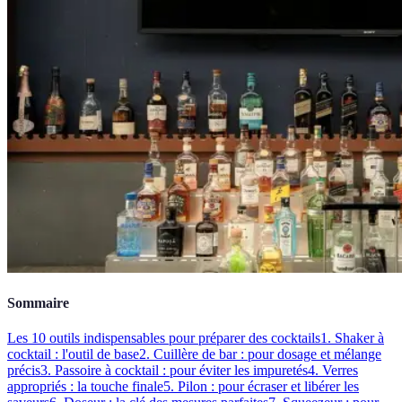
Sommaire
Les 10 outils indispensables pour préparer des cocktails
1. Shaker à
cocktail : l'outil de base
2. Cuillère de bar : pour dosage et mélange
précis
3. Passoire à cocktail : pour éviter les impuretés
4. Verres
appropriés : la touche finale
5. Pilon : pour écraser et libérer les