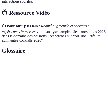
interactions sociales.
📺 Ressource Vidéo
📺 Pour aller plus loin :
Réalité augmentée et cocktails :
expériences immersives
, une analyse complète des innovations 2026
dans le domaine des boissons. Recherchez sur YouTube : "réalité
augmentée cocktails 2026"
Glossaire
Terme
Définition
Réalité
Superposition d'informations digitales au
augmentée
monde réel
Adaptation de l'offre aux préférences
Personnalisation
individuelles