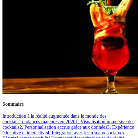
Sommaire
Introduction à la réalité augmentée dans le monde des
cocktails
Tendances majeures en 2026
1. Visualisation immersive des
cocktails
2. Personnalisation accrue grâce aux données
3. Expérience
éducative et interactive
4. Intégration avec les réseaux sociaux
5.