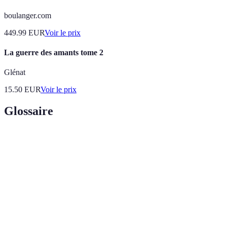
boulanger.com
449.99
EUR
Voir le prix
La guerre des amants tome 2
Glénat
15.50
EUR
Voir le prix
Glossaire
Terme
Définition
Mélange de divers ingrédients, généralement
Cocktail
alcoolisés, souvent décorés.
L'art de créer des cocktails en équilibrant les saveurs
Mixologie
et les techniques.