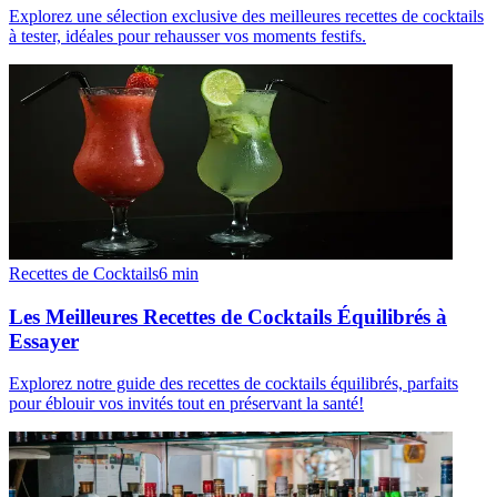
Explorez une sélection exclusive des meilleures recettes de cocktails
à tester, idéales pour rehausser vos moments festifs.
Recettes de Cocktails
6
min
Les Meilleures Recettes de Cocktails Équilibrés à
Essayer
Explorez notre guide des recettes de cocktails équilibrés, parfaits
pour éblouir vos invités tout en préservant la santé!