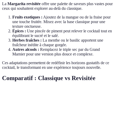
La
Margarita revisitée
offre une palette de saveurs plus vastes pour
ceux qui souhaitent explorer au-delà du classique.
Fruits exotiques :
Ajoutez de la mangue ou de la fraise pour
une touche fruitée. Mixez avec la base classique pour une
texture onctueuse.
Épices :
Une pincée de piment peut relever le cocktail tout en
équilibrant le sucré et le salé.
Herbes fraîches :
La menthe ou le basilic apportent une
fraîcheur inédite à chaque gorgée.
Autres alcools :
Remplacez le triple sec par du Grand
Marnier pour une version plus douce et complexe.
Ces adaptations permettent de redéfinir les horizons gustatifs de ce
cocktail, le transformant en une expérience toujours nouvelle.
Comparatif : Classique vs Revisitée
Critère
Margarita Classique
Margarita Revisitée
Ve
Plus variés, incluent
Simples, facilement
Va
Ingrédients
ingrédients frais ou
disponibles
di