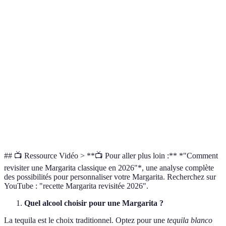
exotiques
Équilibré entre
Plus complexe, selon
Po
Goût
acidité et douceur
ajouts
av
Cl
Peut nécessiter plus
Complexité
Facile à préparer
po
de préparation
dé
Populaire chez les
Le
Toujours apprécié
Popularité
amateurs
on
dans les bars
d'expérimentations
pu
## 📺 Ressource Vidéo > **📺 Pour aller plus loin :** *"Comment
revisiter une Margarita classique en 2026"*, une analyse complète
des possibilités pour personnaliser votre Margarita. Recherchez sur
YouTube : "recette Margarita revisitée 2026".
Quel alcool choisir pour une Margarita ?
La tequila est le choix traditionnel. Optez pour une
tequila blanco