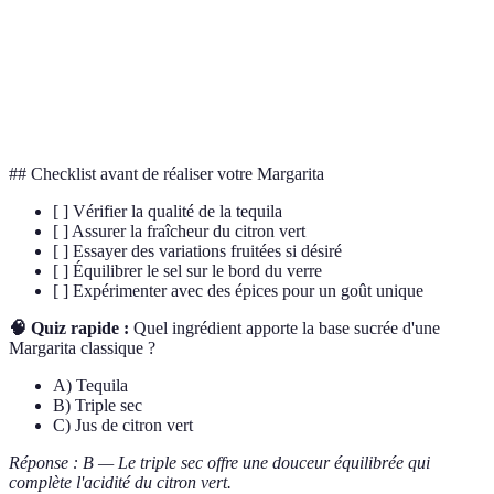
Triple
Liqueur à l'orange légère, utilisée dans de nombreux
sec
cocktails
Méthode de mélange de cocktails à l'aide d'un shaker ou
Mixer
d'un mixeur
## Checklist avant de réaliser votre Margarita
[ ] Vérifier la qualité de la tequila
[ ] Assurer la fraîcheur du citron vert
[ ] Essayer des variations fruitées si désiré
[ ] Équilibrer le sel sur le bord du verre
[ ] Expérimenter avec des épices pour un goût unique
🧠 Quiz rapide :
Quel ingrédient apporte la base sucrée d'une
Margarita classique ?
A) Tequila
B) Triple sec
C) Jus de citron vert
Réponse : B — Le triple sec offre une douceur équilibrée qui
complète l'acidité du citron vert.