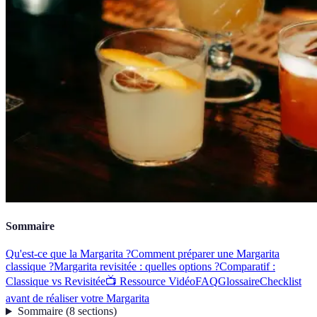
Sommaire
Qu'est-ce que la Margarita ?
Comment préparer une Margarita
classique ?
Margarita revisitée : quelles options ?
Comparatif :
Classique vs Revisitée
📺 Ressource Vidéo
FAQ
Glossaire
Checklist
avant de réaliser votre Margarita
Sommaire
(
8
sections
)