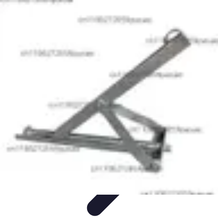
Guide des Cocktails
L'Art de la Mixologie
Ingrédients et Recettes
Recettes
Recettes de
Cocktails
Tendances
Guide des Cocktails