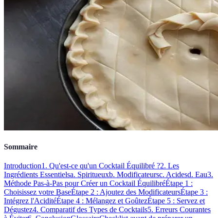
Sommaire
Introduction
1. Qu'est-ce qu'un Cocktail Équilibré ?
2. Les
Ingrédients Essentiels
a. Spiritueux
b. Modificateurs
c. Acides
d. Eau
3.
Méthode Pas-à-Pas pour Créer un Cocktail Équilibré
Étape 1 :
Choisissez votre Base
Étape 2 : Ajoutez des Modificateurs
Étape 3 :
Intégrez l'Acidité
Étape 4 : Mélangez et Goûtez
Étape 5 : Servez et
Dégustez
4. Comparatif des Types de Cocktails
5. Erreurs Courantes