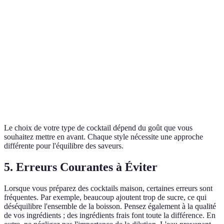
Cocktail Fruité
Vodka, purée de fruits
Shaker
Cocktail
Rhum, citron
Shaker
Citronné
Cocktail
Liqueur, crème
Mélanger
Creamy
Le choix de votre type de cocktail dépend du goût que vous
souhaitez mettre en avant. Chaque style nécessite une approche
différente pour l'équilibre des saveurs.
5. Erreurs Courantes à Éviter
Lorsque vous préparez des cocktails maison, certaines erreurs sont
fréquentes. Par exemple, beaucoup ajoutent trop de sucre, ce qui
déséquilibre l'ensemble de la boisson. Pensez également à la qualité
de vos ingrédients ; des ingrédients frais font toute la différence. En