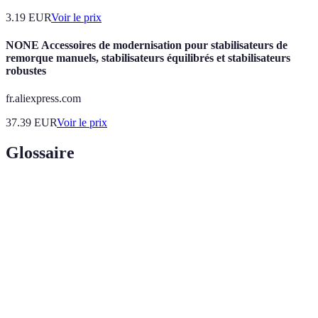
3.19
EUR
Voir le prix
NONE Accessoires de modernisation pour stabilisateurs de
remorque manuels, stabilisateurs équilibrés et stabilisateurs
robustes
fr.aliexpress.com
37.39
EUR
Voir le prix
Glossaire
Terme
Définition
Harmonisation des saveurs et textures dans un
Équilibre
cocktail.
Ingrédients ajoutés pour ajuster la saveur d'un
Modificateurs
cocktail.