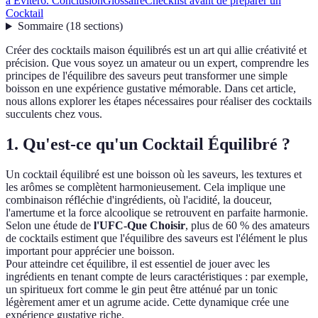
à Éviter
6. Conclusion
Glossaire
Checklist avant de préparer un
Cocktail
Sommaire
(
18
sections
)
Créer des cocktails maison équilibrés est un art qui allie créativité et
précision. Que vous soyez un amateur ou un expert, comprendre les
principes de l'équilibre des saveurs peut transformer une simple
boisson en une expérience gustative mémorable. Dans cet article,
nous allons explorer les étapes nécessaires pour réaliser des cocktails
succulents chez vous.
1. Qu'est-ce qu'un Cocktail Équilibré ?
Un cocktail équilibré est une boisson où les saveurs, les textures et
les arômes se complètent harmonieusement. Cela implique une
combinaison réfléchie d'ingrédients, où l'acidité, la douceur,
l'amertume et la force alcoolique se retrouvent en parfaite harmonie.
Selon une étude de
l'UFC-Que Choisir
, plus de 60 % des amateurs
de cocktails estiment que l'équilibre des saveurs est l'élément le plus
important pour apprécier une boisson.
Pour atteindre cet équilibre, il est essentiel de jouer avec les
ingrédients en tenant compte de leurs caractéristiques : par exemple,
un spiritueux fort comme le gin peut être atténué par un tonic
légèrement amer et un agrume acide. Cette dynamique crée une
expérience gustative riche.