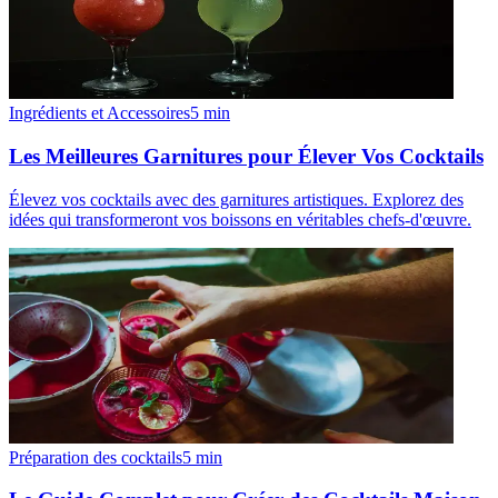
Ingrédients et Accessoires
5
min
Les Meilleures Garnitures pour Élever Vos Cocktails
Élevez vos cocktails avec des garnitures artistiques. Explorez des
idées qui transformeront vos boissons en véritables chefs-d'œuvre.
Préparation des cocktails
5
min