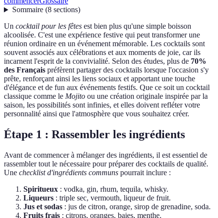
commencer
Glossaire
Sommaire
(
8
sections
)
Un
cocktail pour les fêtes
est bien plus qu'une simple boisson
alcoolisée. C'est une expérience festive qui peut transformer une
réunion ordinaire en un événement mémorable. Les cocktails sont
souvent associés aux célébrations et aux moments de joie, car ils
incarnent l'esprit de la convivialité. Selon des études, plus de
70%
des Français
préfèrent partager des cocktails lorsque l'occasion s'y
prête, renforçant ainsi les liens sociaux et apportant une touche
d'élégance et de fun aux événements festifs. Que ce soit un cocktail
classique comme le
Mojito
ou une création originale inspirée par la
saison, les possibilités sont infinies, et elles doivent refléter votre
personnalité ainsi que l'atmosphère que vous souhaitez créer.
Étape 1 : Rassembler les ingrédients
Avant de commencer à mélanger des ingrédients, il est essentiel de
rassembler tout le nécessaire pour préparer des cocktails de qualité.
Une
checklist d'ingrédients communs
pourrait inclure :
Spiritueux
: vodka, gin, rhum, tequila, whisky.
Liqueurs
: triple sec, vermouth, liqueur de fruit.
Jus et sodas
: jus de citron, orange, sirop de grenadine, soda.
Fruits frais
: citrons, oranges, baies, menthe.