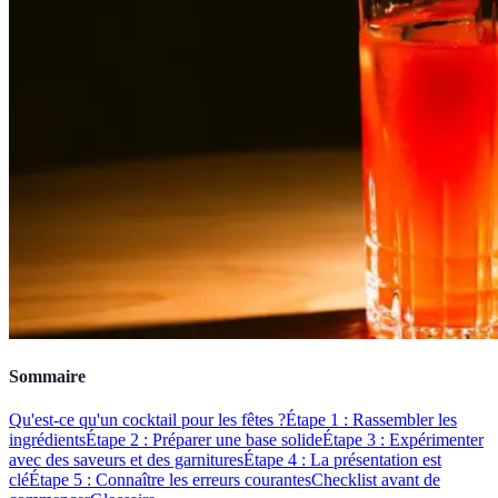
Sommaire
Qu'est-ce qu'un cocktail pour les fêtes ?
Étape 1 : Rassembler les
ingrédients
Étape 2 : Préparer une base solide
Étape 3 : Expérimenter
avec des saveurs et des garnitures
Étape 4 : La présentation est
clé
Étape 5 : Connaître les erreurs courantes
Checklist avant de