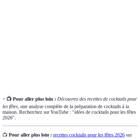
Terme
Définition
Mélange de diverses boissons, souvent alcoolisées,
Cocktail
servant de boisson festive.
Le principal liquide d'un cocktail qui détermine son
Base
goût et sa force.
Éléments ajoutés à un cocktail pour embellir la
Garniture
présentation et ajouter des saveurs.
>
📺 Pour aller plus loin :
Découvrez des recettes de cocktails pour
les fêtes,
une analyse complète de la préparation de cocktails à la
maison. Recherchez sur YouTube : "idées de cocktails pour les fêtes
2026".
📺
Pour aller plus loin :
recettes cocktails pour les fêtes 2026
sur