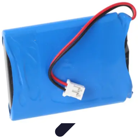
Guide des Cocktails
L'Art de la Mixologie
Ingrédients et Recettes
Recettes
Recettes de
Cocktails
Tendances
Guide des Cocktails