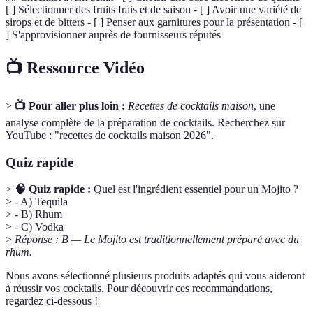
[ ] Sélectionner des fruits frais et de saison - [ ] Avoir une variété de
sirops et de bitters - [ ] Penser aux garnitures pour la présentation - [
] S'approvisionner auprès de fournisseurs réputés
📺 Ressource Vidéo
>
📺 Pour aller plus loin :
Recettes de cocktails maison
, une
analyse complète de la préparation de cocktails. Recherchez sur
YouTube : "recettes de cocktails maison 2026".
Quiz rapide
>
🧠 Quiz rapide :
Quel est l'ingrédient essentiel pour un Mojito ?
> - A) Tequila
> - B) Rhum
> - C) Vodka
>
Réponse : B — Le Mojito est traditionnellement préparé avec du
rhum.
Nous avons sélectionné plusieurs produits adaptés qui vous aideront
à réussir vos cocktails. Pour découvrir ces recommandations,
regardez ci-dessous !