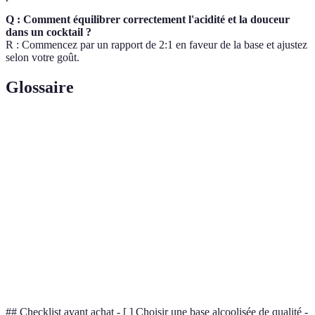
Q : Comment équilibrer correctement l'acidité et la douceur
dans un cocktail ?
R : Commencez par un rapport de 2:1 en faveur de la base et ajustez
selon votre goût.
Glossaire
Terme
Définition
L'élément principal d'un cocktail, généralement une
Base
boisson alcoolisée.
Un concentré aromatique utilisé pour ajouter de
Bitters
l'amertume aux cocktails.
Élément décoratif ajouté pour améliorer l'apparence
Garniture
et le goût d'un cocktail.
## Checklist avant achat - [ ] Choisir une base alcoolisée de qualité -