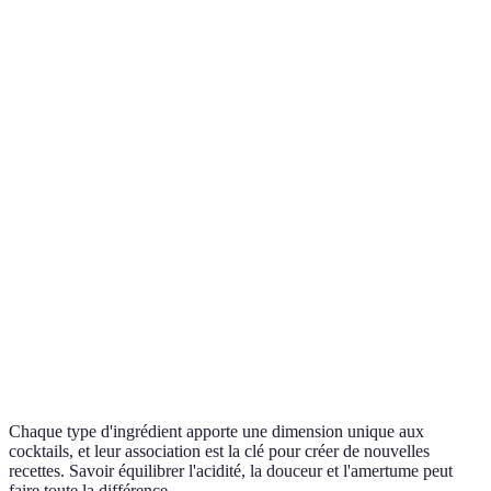
Compl
Utilisation
Rehausser, équilibrer
Adoucir, lier
nuanc
Mojito, Piña
Negro
Exemples
Margarita, Daiquiri
Colada
Manha
Souvent avec des
En général avec
Équil
Association
amers
des acides
serpe
Chaque type d'ingrédient apporte une dimension unique aux
cocktails, et leur association est la clé pour créer de nouvelles
recettes. Savoir équilibrer l'acidité, la douceur et l'amertume peut
faire toute la différence.