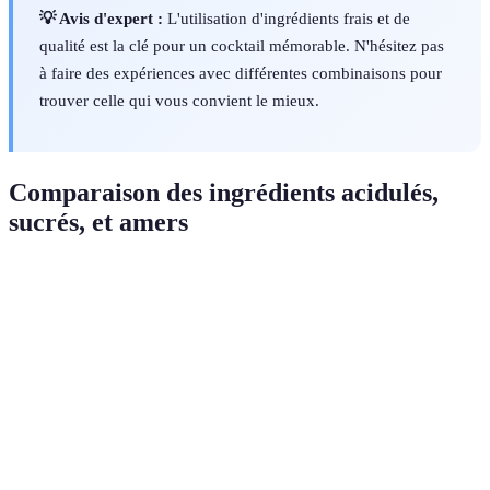
💡 Avis d'expert :
L'utilisation d'ingrédients frais et de
qualité est la clé pour un cocktail mémorable. N'hésitez pas
à faire des expériences avec différentes combinaisons pour
trouver celle qui vous convient le mieux.
Comparaison des ingrédients acidulés,
sucrés, et amers
Critère
Ingrédients acidulés
Ingrédients sucrés
Ingré
Citron, Lime,
Goût
Sirops, Liqueurs
Bitter
Vinaigre