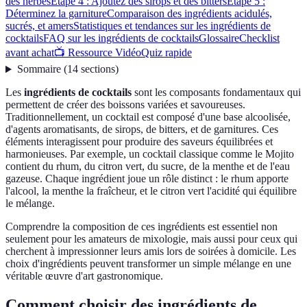
des herbes
Étape 4 : Ajoutez des sirops et des bitters
Étape 5 :
Déterminez la garniture
Comparaison des ingrédients acidulés,
sucrés, et amers
Statistiques et tendances sur les ingrédients de
cocktails
FAQ sur les ingrédients de cocktails
Glossaire
Checklist
avant achat
📺 Ressource Vidéo
Quiz rapide
Sommaire
(
14
sections
)
Les
ingrédients de cocktails
sont les composants fondamentaux qui
permettent de créer des boissons variées et savoureuses.
Traditionnellement, un cocktail est composé d'une base alcoolisée,
d'agents aromatisants, de sirops, de bitters, et de garnitures. Ces
éléments interagissent pour produire des saveurs équilibrées et
harmonieuses. Par exemple, un cocktail classique comme le Mojito
contient du rhum, du citron vert, du sucre, de la menthe et de l'eau
gazeuse. Chaque ingrédient joue un rôle distinct : le rhum apporte
l'alcool, la menthe la fraîcheur, et le citron vert l'acidité qui équilibre
le mélange.
Comprendre la composition de ces ingrédients est essentiel non
seulement pour les amateurs de mixologie, mais aussi pour ceux qui
cherchent à impressionner leurs amis lors de soirées à domicile. Les
choix d'ingrédients peuvent transformer un simple mélange en une
véritable œuvre d'art gastronomique.
Comment choisir des ingrédients de