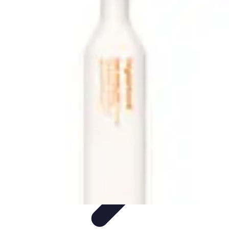
Guide des Cocktails
L'Art de la Mixologie
Ingrédients et Recettes
Recettes
Recettes de
Cocktails
Tendances
Guide des Cocktails