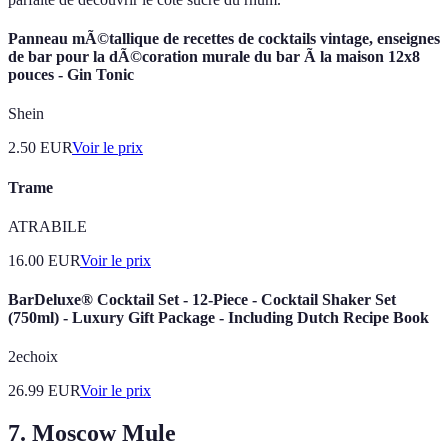
Panneau mÃ©tallique de recettes de cocktails vintage, enseignes
de bar pour la dÃ©coration murale du bar Ã la maison 12x8
pouces - Gin Tonic
Shein
2.50
EUR
Voir le prix
Trame
ATRABILE
16.00
EUR
Voir le prix
BarDeluxe® Cocktail Set - 12-Piece - Cocktail Shaker Set
(750ml) - Luxury Gift Package - Including Dutch Recipe Book
2echoix
26.99
EUR
Voir le prix
7. Moscow Mule