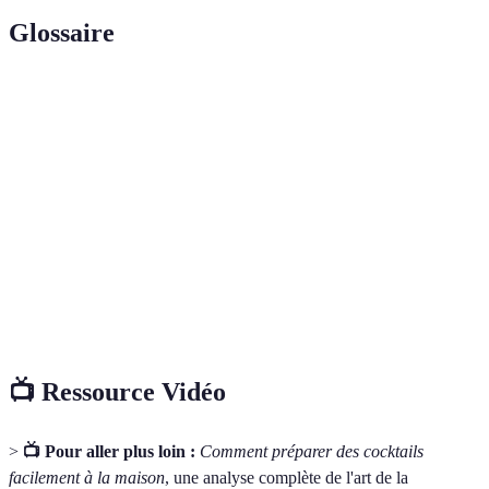
Glossaire
Terme
Définition
Art de préparer des cocktails en combinant différents
Mixologie
ingrédients.
Mélange de plusieurs ingrédients, principalement à
Cocktail
base d'alcool.
Professionnel qui prépare et sert des boissons et
Barman
cocktails.
📺 Ressource Vidéo
>
📺 Pour aller plus loin :
Comment préparer des cocktails
facilement à la maison
, une analyse complète de l'art de la