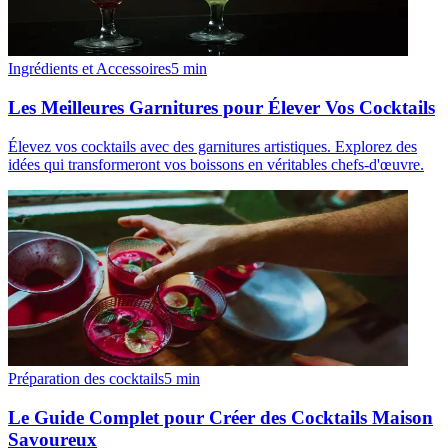
Ingrédients et Accessoires
5
min
Les Meilleures Garnitures pour Élever Vos Cocktails
Élevez vos cocktails avec des garnitures artistiques. Explorez des
idées qui transformeront vos boissons en véritables chefs-d'œuvre.
Préparation des cocktails
5
min
Le Guide Complet pour Créer des Cocktails Maison
Savoureux