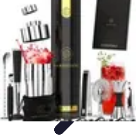
Guide des Cocktails
L'Art de la Mixologie
Ingrédients et Recettes
Recettes
Recettes de
Cocktails
Tendances
Guide des Cocktails