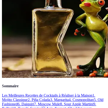
Sommaire
Les Meilleures Recettes de Cocktails à Réaliser à la Maison
1.
Mojito Classique
2. Piña Colada
3. Margarita
4. Cosmopolitan
5. Old
Fashioned
6. Daiquiri
7. Moscow Mule
8. Sour Apple Martini
9.