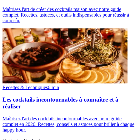
Maîtrisez l'art de créer des cocktails maison avec notre guide
complet. Recettes, astuces, et outils indispensables pour réussir à
coup sûr.
Recettes & Techniques
6
min
Les cocktails incontournables à connaître et à
réaliser
Maîtrisez l'art des cocktails incontournables avec notre guide
complet en 2026. Recettes, conseils et astuces pour briller à chaque
happy hour.