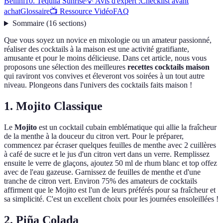
Bellini
10. Tequila Sunrise
💡 Avis d'expert :
Checklist avant
achat
Glossaire
📺 Ressource Vidéo
FAQ
Sommaire
(
16
sections
)
Que vous soyez un novice en mixologie ou un amateur passionné,
réaliser des cocktails à la maison est une activité gratifiante,
amusante et pour le moins délicieuse. Dans cet article, nous vous
proposons une sélection des meilleures
recettes cocktails maison
qui raviront vos convives et éleveront vos soirées à un tout autre
niveau. Plongeons dans l'univers des cocktails faits maison !
1. Mojito Classique
Le
Mojito
est un cocktail cubain emblématique qui allie la fraîcheur
de la menthe à la douceur du citron vert. Pour le préparer,
commencez par écraser quelques feuilles de menthe avec 2 cuillères
à café de sucre et le jus d'un citron vert dans un verre. Remplissez
ensuite le verre de glaçons, ajoutez 50 ml de rhum blanc et top offez
avec de l'eau gazeuse. Garnissez de feuilles de menthe et d'une
tranche de citron vert. Environ 75% des amateurs de cocktails
affirment que le Mojito est l'un de leurs préférés pour sa fraîcheur et
sa simplicité. C'est un excellent choix pour les journées ensoleillées !
2. Piña Colada