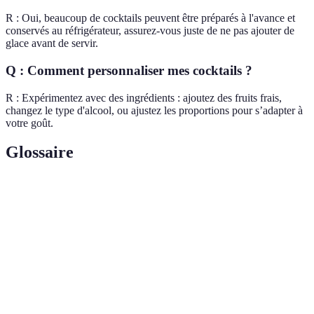
R : Oui, beaucoup de cocktails peuvent être préparés à l'avance et
conservés au réfrigérateur, assurez-vous juste de ne pas ajouter de
glace avant de servir.
Q : Comment personnaliser mes cocktails ?
R : Expérimentez avec des ingrédients : ajoutez des fruits frais,
changez le type d'alcool, ou ajustez les proportions pour s’adapter à
votre goût.
Glossaire
Terme
Définition
Mélange de boissons alcoolisées et non alcoolisées,
Cocktail
généralement au goût sucré ou rafraîchissant.
L'art de créer des cocktails, englobant la connaissance
Mixologie
des ingrédients et des techniques de préparation.