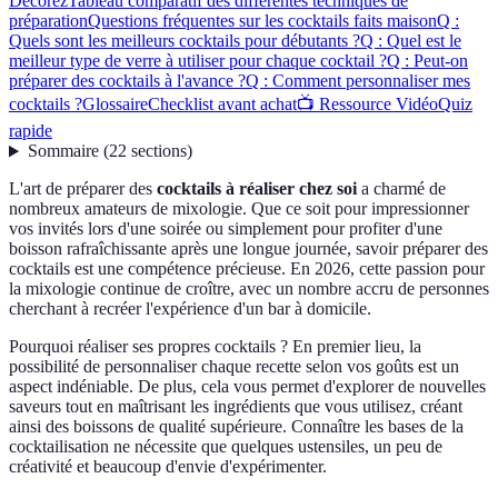
Décorez
Tableau comparatif des différentes techniques de
préparation
Questions fréquentes sur les cocktails faits maison
Q :
Quels sont les meilleurs cocktails pour débutants ?
Q : Quel est le
meilleur type de verre à utiliser pour chaque cocktail ?
Q : Peut-on
préparer des cocktails à l'avance ?
Q : Comment personnaliser mes
cocktails ?
Glossaire
Checklist avant achat
📺 Ressource Vidéo
Quiz
rapide
Sommaire
(
22
sections
)
L'art de préparer des
cocktails à réaliser chez soi
a charmé de
nombreux amateurs de mixologie. Que ce soit pour impressionner
vos invités lors d'une soirée ou simplement pour profiter d'une
boisson rafraîchissante après une longue journée, savoir préparer des
cocktails est une compétence précieuse. En 2026, cette passion pour
la mixologie continue de croître, avec un nombre accru de personnes
cherchant à recréer l'expérience d'un bar à domicile.
Pourquoi réaliser ses propres cocktails ? En premier lieu, la
possibilité de personnaliser chaque recette selon vos goûts est un
aspect indéniable. De plus, cela vous permet d'explorer de nouvelles
saveurs tout en maîtrisant les ingrédients que vous utilisez, créant
ainsi des boissons de qualité supérieure. Connaître les bases de la
cocktailisation ne nécessite que quelques ustensiles, un peu de
créativité et beaucoup d'envie d'expérimenter.