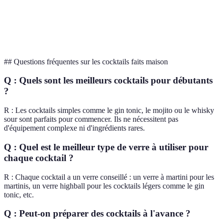
Contrôle
Moins efficace
Mixage à
Old Fashioneds,
sur le
pour un
la cuillère
Manhattans
mélange
cocktail dense
## Questions fréquentes sur les cocktails faits maison
Q : Quels sont les meilleurs cocktails pour débutants
?
R : Les cocktails simples comme le gin tonic, le mojito ou le whisky
sour sont parfaits pour commencer. Ils ne nécessitent pas
d'équipement complexe ni d'ingrédients rares.
Q : Quel est le meilleur type de verre à utiliser pour
chaque cocktail ?
R : Chaque cocktail a un verre conseillé : un verre à martini pour les
martinis, un verre highball pour les cocktails légers comme le gin
tonic, etc.
Q : Peut-on préparer des cocktails à l'avance ?