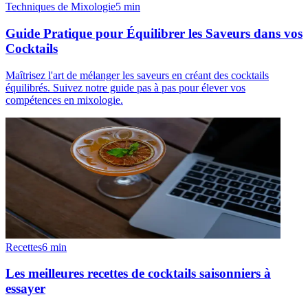
Techniques de Mixologie
5
min
Guide Pratique pour Équilibrer les Saveurs dans vos
Cocktails
Maîtrisez l'art de mélanger les saveurs en créant des cocktails
équilibrés. Suivez notre guide pas à pas pour élever vos
compétences en mixologie.
Recettes
6
min
Les meilleures recettes de cocktails saisonniers à
essayer