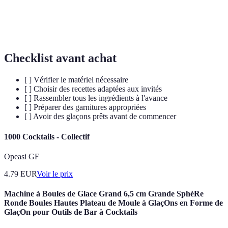
Technique de mélange qui utilise un shaker pour
Shake
combiner des ingrédients, souvent pour aérer la
boisson.
Checklist avant achat
[ ] Vérifier le matériel nécessaire
[ ] Choisir des recettes adaptées aux invités
[ ] Rassembler tous les ingrédients à l'avance
[ ] Préparer des garnitures appropriées
[ ] Avoir des glaçons prêts avant de commencer
1000 Cocktails - Collectif
Opeasi GF
4.79
EUR
Voir le prix
Machine à Boules de Glace Grand 6,5 cm Grande SphèRe
Ronde Boules Hautes Plateau de Moule à GlaçOns en Forme de
GlaçOn pour Outils de Bar à Cocktails