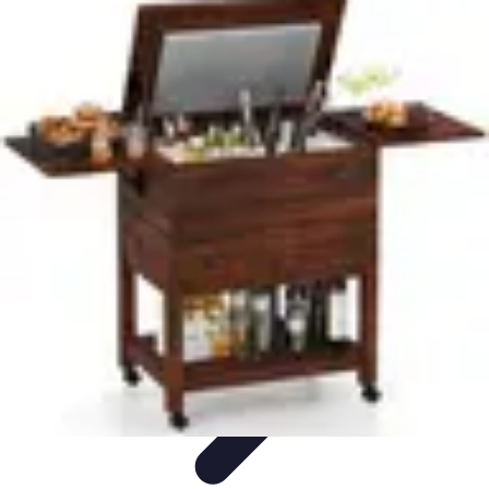
Guide des Cocktails
L'Art de la Mixologie
Ingrédients et Recettes
Recettes
Recettes de
Cocktails
Tendances
Guide des Cocktails