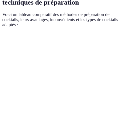
techniques de préparation
Voici un tableau comparatif des méthodes de préparation de
cocktails, leurs avantages, inconvénients et les types de cocktails
adaptés :
Technique
Avantages
Inconvénients
Types de cocktails
Mélange
Nécessite un
Margaritas,
Shaker
efficace et
shaker
Daiquiris
rapide
Préservé
Moins de
les bulles,
Mélangeur
puissance de
Martinis, Negronis
mélange
mélange
délicat
Extrait des
Écrasement
Peut être
Mojitos,
arômes
(pilon)
salissant
Caipirinhas
intenses