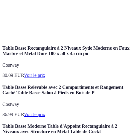
Cocktail sans alcool préparé à partir de jus et de
Mocktail
sirops.
Technique qui consiste à combiner les ingrédients sans
Mélanger
agiter, généralement pour garder la clarté.
Table Basse Rectangulaire à 2 Niveaux Sytle Moderne en Faux
Marbre et Métal Doré 100 x 50 x 45 cm po
Costway
80.09
EUR
Voir le prix
Table Basse Relevable avec 2 Compartiments et Rangement
Caché Table Basse Salon à Pieds en Bois de P
Costway
86.99
EUR
Voir le prix
Table Basse Moderne Table d'Appoint Rectangulaire à 2
Niveaux avec Structure en Métal Table de Cockt