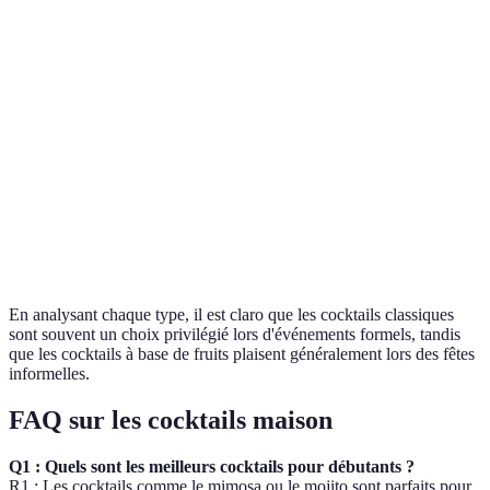
Cocktails à base
Fruits frais, sirops
Écraser ou mixer
de fruits
Mocktails
Jus de fruits, sirops
Mélanger sans alcool
Cocktails
Liqueurs, vermouth
Servir pur ou avec so
aperitifs
En analysant chaque type, il est claro que les cocktails classiques
sont souvent un choix privilégié lors d'événements formels, tandis
que les cocktails à base de fruits plaisent généralement lors des fêtes
informelles.
FAQ sur les cocktails maison
Q1 : Quels sont les meilleurs cocktails pour débutants ?
R1 : Les cocktails comme le mimosa ou le mojito sont parfaits pour