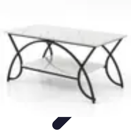
Guide des Cocktails
L'Art de la Mixologie
Ingrédients et Recettes
Recettes
Recettes de
Cocktails
Tendances
Guide des Cocktails