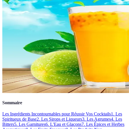
Sommaire
Les Ingrédients Incontournables pour Réussir Vos Cocktails
1. Les
Spiritueux de Base
2. Les Sirops et Liqueurs
3. Les Agrumes
4. Les
Bitters
5. Les Garnitures
6. L'Eau et Glaçons
7. Les Épices et Herbes