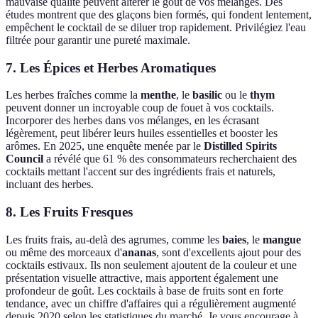
mauvaise qualité peuvent altérer le goût de vos mélanges. Des
études montrent que des glaçons bien formés, qui fondent lentement,
empêchent le cocktail de se diluer trop rapidement. Privilégiez l'eau
filtrée pour garantir une pureté maximale.
7. Les Épices et Herbes Aromatiques
Les herbes fraîches comme la
menthe
, le
basilic
ou le
thym
peuvent donner un incroyable coup de fouet à vos cocktails.
Incorporer des herbes dans vos mélanges, en les écrasant
légèrement, peut libérer leurs huiles essentielles et booster les
arômes. En 2025, une enquête menée par le
Distilled Spirits
Council
a révélé que 61 % des consommateurs recherchaient des
cocktails mettant l'accent sur des ingrédients frais et naturels,
incluant des herbes.
8. Les Fruits Fresques
Les fruits frais, au-delà des agrumes, comme les
baies
, le
mangue
ou même des morceaux d'
ananas
, sont d'excellents ajout pour des
cocktails estivaux. Ils non seulement ajoutent de la couleur et une
présentation visuelle attractive, mais apportent également une
profondeur de goût. Les cocktails à base de fruits sont en forte
tendance, avec un chiffre d'affaires qui a régulièrement augmenté
depuis 2020 selon les statistiques du marché. Je vous encourage à