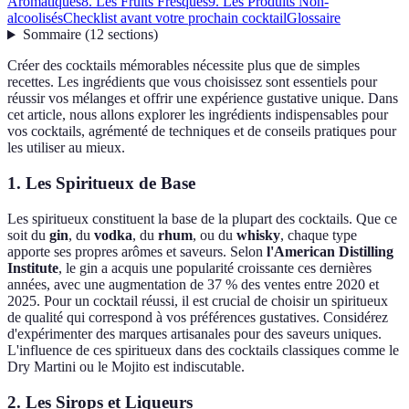
Aromatiques
8. Les Fruits Fresques
9. Les Produits Non-
alcoolisés
Checklist avant votre prochain cocktail
Glossaire
Sommaire
(
12
sections
)
Créer des cocktails mémorables nécessite plus que de simples
recettes. Les ingrédients que vous choisissez sont essentiels pour
réussir vos mélanges et offrir une expérience gustative unique. Dans
cet article, nous allons explorer les ingrédients indispensables pour
vos cocktails, agrémenté de techniques et de conseils pratiques pour
les utiliser au mieux.
1. Les Spiritueux de Base
Les spiritueux constituent la base de la plupart des cocktails. Que ce
soit du
gin
, du
vodka
, du
rhum
, ou du
whisky
, chaque type
apporte ses propres arômes et saveurs. Selon
l'American Distilling
Institute
, le gin a acquis une popularité croissante ces dernières
années, avec une augmentation de 37 % des ventes entre 2020 et
2025. Pour un cocktail réussi, il est crucial de choisir un spiritueux
de qualité qui correspond à vos préférences gustatives. Considérez
d'expérimenter des marques artisanales pour des saveurs uniques.
L'influence de ces spiritueux dans des cocktails classiques comme le
Dry Martini ou le Mojito est indiscutable.
2. Les Sirops et Liqueurs