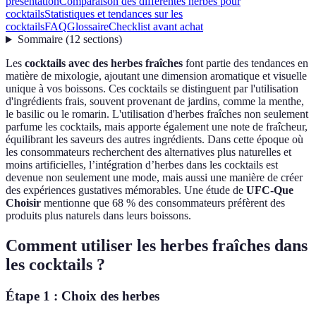
présentation
Comparaison des différentes herbes pour
cocktails
Statistiques et tendances sur les
cocktails
FAQ
Glossaire
Checklist avant achat
Sommaire
(
12
sections
)
Les
cocktails avec des herbes fraîches
font partie des tendances en
matière de mixologie, ajoutant une dimension aromatique et visuelle
unique à vos boissons. Ces cocktails se distinguent par l'utilisation
d'ingrédients frais, souvent provenant de jardins, comme la menthe,
le basilic ou le romarin. L'utilisation d'herbes fraîches non seulement
parfume les cocktails, mais apporte également une note de fraîcheur,
équilibrant les saveurs des autres ingrédients. Dans cette époque où
les consommateurs recherchent des alternatives plus naturelles et
moins artificielles, l’intégration d’herbes dans les cocktails est
devenue non seulement une mode, mais aussi une manière de créer
des expériences gustatives mémorables. Une étude de
UFC-Que
Choisir
mentionne que 68 % des consommateurs préfèrent des
produits plus naturels dans leurs boissons.
Comment utiliser les herbes fraîches dans
les cocktails ?
Étape 1 : Choix des herbes