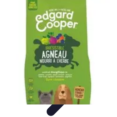
Guide des Cocktails
L'Art de la Mixologie
Ingrédients et Recettes
Recettes
Recettes de
Cocktails
Tendances
Guide des Cocktails