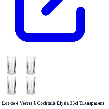
Lot de 4 Verres à Cocktails Elysia 35cl Transparent