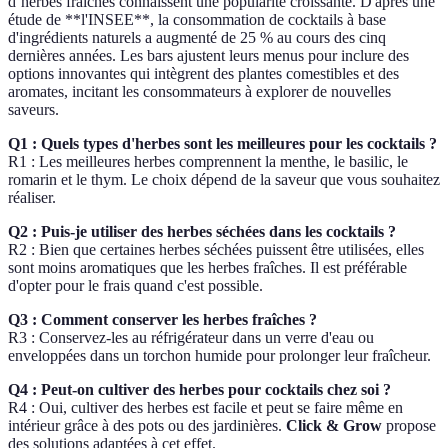
d’herbes fraîches connaissent une popularité croissante. D'après une
étude de **l'INSEE**, la consommation de cocktails à base
d'ingrédients naturels a augmenté de 25 % au cours des cinq
dernières années. Les bars ajustent leurs menus pour inclure des
options innovantes qui intègrent des plantes comestibles et des
aromates, incitant les consommateurs à explorer de nouvelles
saveurs.
Q1 : Quels types d'herbes sont les meilleures pour les cocktails ?
R1 : Les meilleures herbes comprennent la menthe, le basilic, le
romarin et le thym. Le choix dépend de la saveur que vous souhaitez
réaliser.
Q2 : Puis-je utiliser des herbes séchées dans les cocktails ?
R2 : Bien que certaines herbes séchées puissent être utilisées, elles
sont moins aromatiques que les herbes fraîches. Il est préférable
d'opter pour le frais quand c'est possible.
Q3 : Comment conserver les herbes fraîches ?
R3 : Conservez-les au réfrigérateur dans un verre d'eau ou
enveloppées dans un torchon humide pour prolonger leur fraîcheur.
Q4 : Peut-on cultiver des herbes pour cocktails chez soi ?
R4 : Oui, cultiver des herbes est facile et peut se faire même en
intérieur grâce à des pots ou des jardinières.
Click & Grow
propose
des solutions adaptées à cet effet.