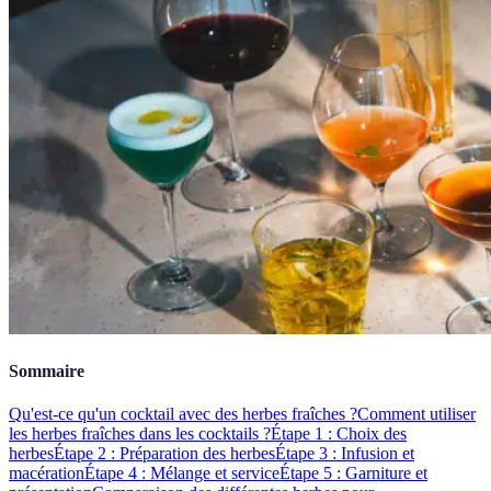
Sommaire
Qu'est-ce qu'un cocktail avec des herbes fraîches ?
Comment utiliser
les herbes fraîches dans les cocktails ?
Étape 1 : Choix des
herbes
Étape 2 : Préparation des herbes
Étape 3 : Infusion et
macération
Étape 4 : Mélange et service
Étape 5 : Garniture et