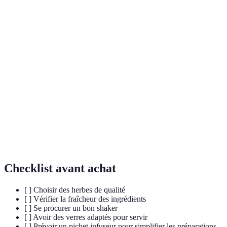
Terme
Définition
Processus d'extraction des saveurs d'un ingrédient
Infusion
dans un liquide, souvent utilisé pour créer des sirops
ou des bases pour cocktails.
Technique consistant à laisser des ingrédients (ex.
Macération
herbes, fruits) tremper dans un liquide afin d'en
extraire les arômes.
L'art et la science de préparer des cocktails avec
Mixologie
créativité et précision, intégrant des techniques,
ingrédients et présentations innovants.
Checklist avant achat
[ ] Choisir des herbes de qualité
[ ] Vérifier la fraîcheur des ingrédients
[ ] Se procurer un bon shaker
[ ] Avoir des verres adaptés pour servir
[ ] Prévoir un pichet infuseur pour simplifier les préparations