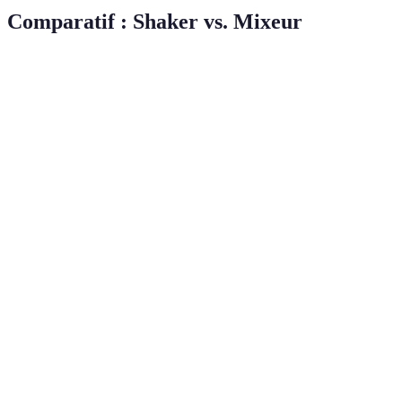
Comparatif : Shaker vs. Mixeur
Critère
Shaker
Mixeur
Verdict
Shaker pour
Permet un
Texture
cocktails classiques,
Texture
cocktail
crémeuse
mixeur pour
aéré
smoothies.
Nécessite
Simple à
Selon le type de
Facilité
plus
utiliser
cocktail.
d'équipement
Plus cher à
Shaker est plus
Coût
Moins cher
l'achat
économique.
Espace
Peu
Shaker idéal pour un
Volumineux
requis
encombrant
petit bar.