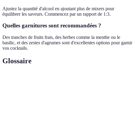
Ajustez la quantité d'alcool en ajoutant plus de mixers pour
équilibrer les saveurs. Commencez par un rapport de 1:3.
Quelles garnitures sont recommandées ?
Des tranches de fruits frais, des herbes comme la menthe ou le
basilic, et des zestes d'agrumes sont d'excellentes options pour garnir
vos cocktails.
Glossaire
Terme
Définition
L'art de préparer des cocktails en combinant divers
Mixologie
ingrédients.
Shaker
Outil utilisé pour mélanger des boissons.
Cocktail
Mélange de boissons alcoolisées et non alcoolisées.