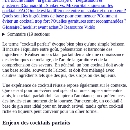
: La touche finale : la garniture
Étape 6 : Dégustation et
ajustement
Comparatif : Shaker vs. Mixeur
Statistiques sur les
cocktails
FAQ
Quelle est la différence entre un shaker et un mixeur ?
Quels sont les ingrédients de base pour commencer ?
Comment
éviter un cocktail trop fort ?
Quelles garnitures sont recommandées ?
Glossaire
Checklist avant achat
📺 Ressource Vidéo
Sommaire
(
19
sections
)
Le terme "cocktail parfait" évoque bien plus qu'une simple boisson.
Il incarne l'équilibre entre goût, présentation et harmonie des
ingrédients. Réaliser un cocktail parfait demande une connaissance
des techniques de mélange, de l'art de la garniture et de la
compréhension des saveurs. En général, un bon cocktail doit avoir
une base solide, souvent de l'alcool, et doit être mélangé avec
d'autres ingrédients tels que des jus, des sirops ou des liqueurs.
Une expérience de cocktail réussie repose également sur le contexte.
Que ce soit pour un événement spécial ou une simple soirée entre
amis, le cocktail parfait doit s'adapter à l'ambiance, aux préférences
des invités et au moment de la journée. Par exemple, un cocktail à
base de gin sera idéal pour un brunch estival, tandis qu'un cocktail
riche en liqueurs peut convenir pour un dîner formel.
Enjeux des cocktails parfaits