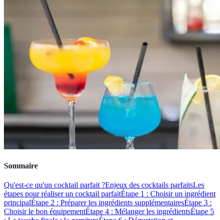
Sommaire
Qu'est-ce qu'un cocktail parfait ?
Enjeux des cocktails parfaits
Les
étapes pour réaliser un cocktail parfait
Étape 1 : Choisir un ingrédient
principal
Étape 2 : Préparer les ingrédients supplémentaires
Étape 3 :
Choisir le bon équipement
Étape 4 : Mélanger les ingrédients
Étape 5