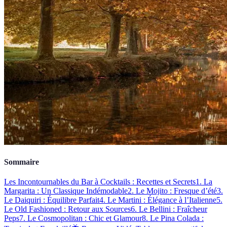
Sommaire
Les Incontournables du Bar à Cocktails : Recettes et Secrets
1. La
Margarita : Un Classique Indémodable
2. Le Mojito : Fresque d’été
3.
Le Daiquiri : Équilibre Parfait
4. Le Martini : Élégance à l’Italienne
5.
Le Old Fashioned : Retour aux Sources
6. Le Bellini : Fraîcheur
Peps
7. Le Cosmopolitan : Chic et Glamour
8. Le Pina Colada :