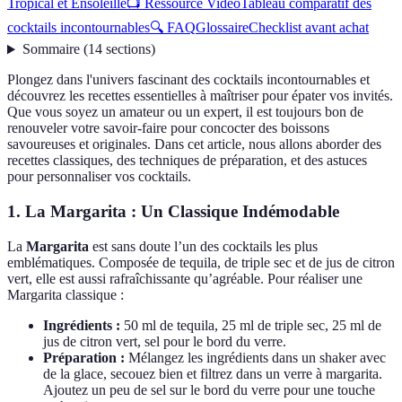
Tropical et Ensoleillé
📺 Ressource Vidéo
Tableau comparatif des
cocktails incontournables
🔍 FAQ
Glossaire
Checklist avant achat
Sommaire
(
14
sections
)
Plongez dans l'univers fascinant des cocktails incontournables et
découvrez les recettes essentielles à maîtriser pour épater vos invités.
Que vous soyez un amateur ou un expert, il est toujours bon de
renouveler votre savoir-faire pour concocter des boissons
savoureuses et originales. Dans cet article, nous allons aborder des
recettes classiques, des techniques de préparation, et des astuces
pour personnaliser vos cocktails.
1. La Margarita : Un Classique Indémodable
La
Margarita
est sans doute l’un des cocktails les plus
emblématiques. Composée de tequila, de triple sec et de jus de citron
vert, elle est aussi rafraîchissante qu’agréable. Pour réaliser une
Margarita classique :
Ingrédients :
50 ml de tequila, 25 ml de triple sec, 25 ml de
jus de citron vert, sel pour le bord du verre.
Préparation :
Mélangez les ingrédients dans un shaker avec
de la glace, secouez bien et filtrez dans un verre à margarita.
Ajoutez un peu de sel sur le bord du verre pour une touche