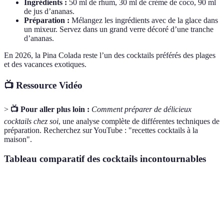
Ingrédients :
50 ml de rhum, 30 ml de crème de coco, 90 ml
de jus d’ananas.
Préparation :
Mélangez les ingrédients avec de la glace dans
un mixeur. Servez dans un grand verre décoré d’une tranche
d’ananas.
En 2026, la Pina Colada reste l’un des cocktails préférés des plages
et des vacances exotiques.
📺 Ressource Vidéo
>
📺 Pour aller plus loin :
Comment préparer de délicieux
cocktails chez soi
, une analyse complète de différentes techniques de
préparation. Recherchez sur YouTube : "recettes cocktails à la
maison".
Tableau comparatif des cocktails incontournables
Cocktail
Ingrédients clés
Positionnement
Type d’oc
Tequila, Triple
Margarita
Classique
Apéritif d'
sec