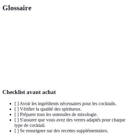
Glossaire
Terme
Définition
Bitters
Élixir amer utilisé pour parfumer les cocktails.
Mixologie
L'art de créer des cocktails.
Ustensile utilisé pour mélanger les ingrédients d’un
Shaker
cocktail.
Checklist avant achat
[ ] Avoir les ingrédients nécessaires pour les cocktails.
[ ] Vérifier la qualité des spiritueux.
[ ] Préparer tous les ustensiles de mixologie.
[ ] S'assurer que vous avez des verres adaptés pour chaque
type de cocktail.
[ ] Se renseigner sur des recettes supplémentaires.