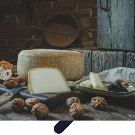
Guide des Cocktails
L'Art de la Mixologie
Ingrédients et Recettes
Recettes
Recettes de
Cocktails
Tendances
Guide des Cocktails