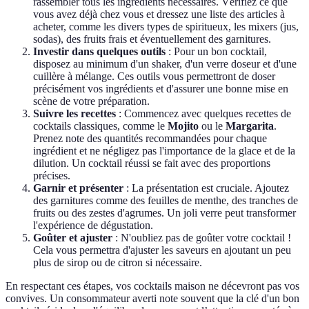
rassembler tous les ingrédients nécessaires. Vérifiez ce que
vous avez déjà chez vous et dressez une liste des articles à
acheter, comme les divers types de spiritueux, les mixers (jus,
sodas), des fruits frais et éventuellement des garnitures.
Investir dans quelques outils
: Pour un bon cocktail,
disposez au minimum d'un shaker, d'un verre doseur et d'une
cuillère à mélange. Ces outils vous permettront de doser
précisément vos ingrédients et d'assurer une bonne mise en
scène de votre préparation.
Suivre les recettes
: Commencez avec quelques recettes de
cocktails classiques, comme le
Mojito
ou le
Margarita
.
Prenez note des quantités recommandées pour chaque
ingrédient et ne négligez pas l'importance de la glace et de la
dilution. Un cocktail réussi se fait avec des proportions
précises.
Garnir et présenter
: La présentation est cruciale. Ajoutez
des garnitures comme des feuilles de menthe, des tranches de
fruits ou des zestes d'agrumes. Un joli verre peut transformer
l'expérience de dégustation.
Goûter et ajuster
: N'oubliez pas de goûter votre cocktail !
Cela vous permettra d'ajuster les saveurs en ajoutant un peu
plus de sirop ou de citron si nécessaire.
En respectant ces étapes, vos cocktails maison ne décevront pas vos
convives. Un consommateur averti note souvent que la clé d'un bon