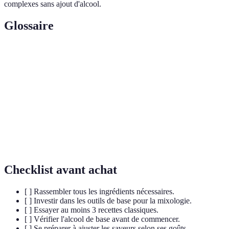
complexes sans ajout d'alcool.
Glossaire
Terme
Définition
Cocktail
Mélange de boissons alcoolisées et non alcoolisées.
Mixologie
L'art et la science de préparer des cocktails.
Cocktail sans alcool, offrant une alternative
Mocktail
savoureuse.
Checklist avant achat
[ ] Rassembler tous les ingrédients nécessaires.
[ ] Investir dans les outils de base pour la mixologie.
[ ] Essayer au moins 3 recettes classiques.
[ ] Vérifier l'alcool de base avant de commencer.
[ ] Se préparer à ajuster les saveurs selon ses goûts.