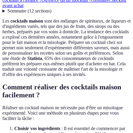
cocktails à l'avance ?
Qu'est-ce qu'un mocktail ?
Glossaire
Checklist
avant achat
Sommaire
(
12
sections
)
Les
cocktails maison
sont des mélanges de spiritueux, de liqueurs et
d'ingrédients variés, tels que des jus de fruits, des sirops ou des
herbes, préparés par vos soins à domicile. La tendance des cocktails
a explosé ces dernières années, notamment grâce à l'engouement
pour le fait maison et la mixologie. Préparer un cocktail chez soi
permet non seulement d'expérimenter différentes saveurs, mais aussi
de personnaliser les recettes selon ses goûts et préférences. Selon
une étude de
Statista
, 65% des consommateurs de cocktails
préfèrent les préparer eux-mêmes plutôt que d'acheter en bar. Cela
traduit une volonté croissante de maîtriser l'art de la mixologie et
d'offrir des expériences uniques à ses invités.
Comment réaliser des cocktails maison
facilement ?
Réaliser un cocktail maison ne nécessite pas d'être un mixologue
expérimenté. Voici une méthode en plusieurs étapes pour vous
faciliter la tâche :
Choisir vos ingrédients
: Il est essentiel de commencer par