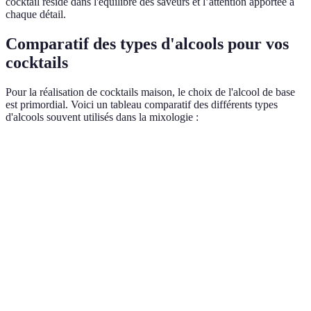
cocktail réside dans l'équilibre des saveurs et l’attention apportée à
chaque détail.
Comparatif des types d'alcools pour vos
cocktails
Pour la réalisation de cocktails maison, le choix de l'alcool de base
est primordial. Voici un tableau comparatif des différents types
d'alcools souvent utilisés dans la mixologie :
Type d'alcool
Exemples courants
Saveur
Utilisation ty
Absolut, Grey
Neutre,
Cocktails frais
Vodka
Goose
léger
légers
Herbacé,
Cocktails class
Gin
Bombay Sapphire
agrumes
comme le Mart
Bacardi, Havana
Sucré,
Cocktails exot
Rhum
Club
tropical
comme le Mai 