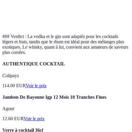
Cocktails robu
Jack Daniel's,
Riche,
Whisky
comme le
Glenfiddich
boisé
Manhattan
### Verdict : La vodka et le gin sont adaptés pour les cocktails
légers et frais, tandis que le rhum est idéal pour des mélanges plus
exotiques. Le whisky, quant à lui, convient aux amateurs de saveurs
plus corsées.
AUTHENTIQUE COCKTAIL
Colipays
114.00
EUR
Voir le prix
Jambon De Bayonne Igp 12 Mois 10 Tranches Fines
Agour
12.60
EUR
Voir le prix
Verre à cocktail 36cl