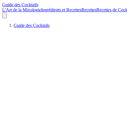
Guide des Cocktails
L'Art de la Mixologie
Ingrédients et Recettes
Recettes
Recettes de Cock
Guide des Cocktails