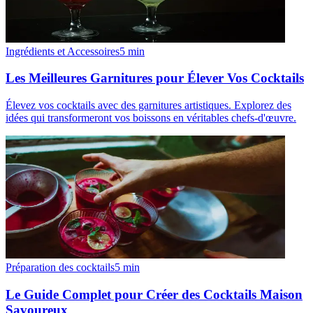
Ingrédients et Accessoires
5
min
Les Meilleures Garnitures pour Élever Vos Cocktails
Élevez vos cocktails avec des garnitures artistiques. Explorez des
idées qui transformeront vos boissons en véritables chefs-d'œuvre.
Préparation des cocktails
5
min
Le Guide Complet pour Créer des Cocktails Maison
Savoureux