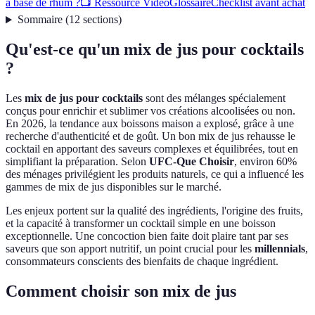
à base de rhum ?
📺 Ressource Vidéo
Glossaire
Checklist avant achat
Sommaire
(
12
sections
)
Qu'est-ce qu'un mix de jus pour cocktails
?
Les
mix de jus pour cocktails
sont des mélanges spécialement
conçus pour enrichir et sublimer vos créations alcoolisées ou non.
En 2026, la tendance aux boissons maison a explosé, grâce à une
recherche d'authenticité et de goût. Un bon mix de jus rehausse le
cocktail en apportant des saveurs complexes et équilibrées, tout en
simplifiant la préparation. Selon
UFC-Que Choisir
, environ 60%
des ménages privilégient les produits naturels, ce qui a influencé les
gammes de mix de jus disponibles sur le marché.
Les enjeux portent sur la qualité des ingrédients, l'origine des fruits,
et la capacité à transformer un cocktail simple en une boisson
exceptionnelle. Une concoction bien faite doit plaire tant par ses
saveurs que son apport nutritif, un point crucial pour les
millennials
,
consommateurs conscients des bienfaits de chaque ingrédient.
Comment choisir son mix de jus