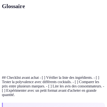
Glossaire
Terme
Définition
Mix de
Mélange de jus de fruits prêt à l'emploi pour cocktails.
jus
Cocktail non alcoolisé principalement réalisé à partir
Mocktail
de jus.
Additif
Substance ajoutée pour conserver les aliments.
## Checklist avant achat - [ ] Vérifier la liste des ingrédients. - [ ]
Tester la polyvalence avec différents cocktails. - [ ] Comparer les
prix entre plusieurs marques. - [ ] Lire les avis des consommateurs. -
[ ] Expérimenter avec un petit format avant d'acheter en grande
quantité.