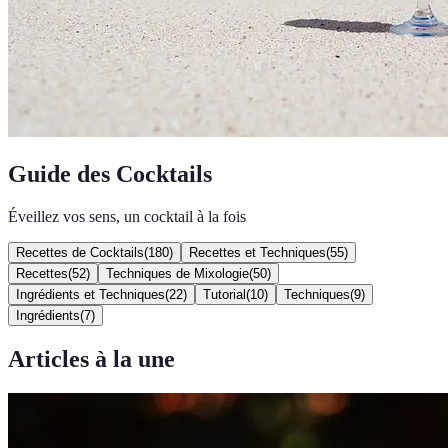
Guide des Cocktails
Éveillez vos sens, un cocktail à la fois
Recettes de Cocktails
(
180
)
Recettes et Techniques
(
55
)
Recettes
(
52
)
Techniques de Mixologie
(
50
)
Ingrédients et Techniques
(
22
)
Tutorial
(
10
)
Techniques
(
9
)
Ingrédients
(
7
)
Articles à la une