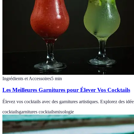
Ingrédients et Accessoires
5
min
Les Meilleures Garnitures pour Élever Vos Cocktails
Élevez vos cocktails avec des garnitures artistiques. Explorez des idé
cocktails
garnitures cocktails
mixologie