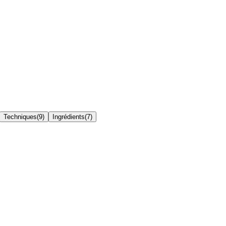
Techniques
(
9
)
Ingrédients
(
7
)