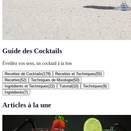
Guide des Cocktails
Éveillez vos sens, un cocktail à la fois
Recettes de Cocktails
(
178
)
Recettes et Techniques
(
55
)
Recettes
(
52
)
Techniques de Mixologie
(
50
)
Ingrédients et Techniques
(
22
)
Tutorial
(
10
)
Techniques
(
9
)
Ingrédients
(
7
)
Articles à la une